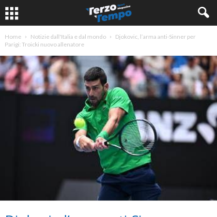
Home
Notizie dall'Italia e dal mondo
Djokovic, l’arma anti-Sinner per
Parigi: Troicki nuovo allenatore