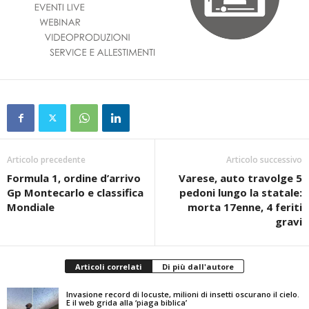
Articolo precedente
Articolo successivo
Formula 1, ordine d’arrivo
Varese, auto travolge 5
Gp Montecarlo e classifica
pedoni lungo la statale:
Mondiale
morta 17enne, 4 feriti
gravi
Articoli correlati
Di più dall'autore
Invasione record di locuste, milioni di insetti oscurano il cielo.
E il web grida alla ‘piaga biblica’