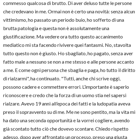
commesso qualcosa di brutto. Di aver deluso tutte le persone
che credevano in me. Ormai non è certo una novità: senza alcun
vittimismo, ho passato un periodo buio, ho sofferto di una
brutta patologia e questa non è assolutamente una
giustificazione. Ma vedere ora tutto questo accanimento
mediatico mi sta facendo rivivere quei fantasmi. No, stavolta
tutto questo non è giusto. Ho sbagliato, ho pagato, senza aver
fatto male a nessuno se non a me stesso e alle persone accanto
a me. E come ogni persona che sbaglia e paga, ho tutto il diritto
di rialzarmi", ha continuato. "Tutti, anche chi scrive oggi,
possono cadere e commettere errori. L’importante è saperlo
riconoscere e credo che la forza di un uomo stia nel sapersi
rialzare. Avevo 19 anni all’epoca dei fatti e la ludopatia aveva
preso il sopravvento su di me. Me ne sono pentito, ma la vita mi
ha dato una seconda opportunità e la vorrei cogliere, avendo
già scontato tutto ciò che dovevo scontare. Chiedo rispetto
adesso, dopo aver affrontato un processo, preso una giusta