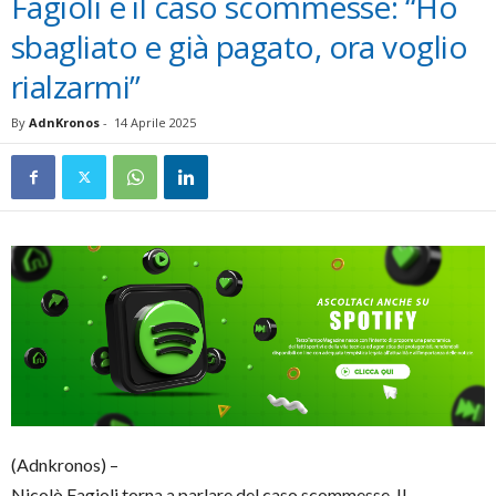
Fagioli e il caso scommesse: “Ho
sbagliato e già pagato, ora voglio
rialzarmi”
By
AdnKronos
-
14 Aprile 2025
(Adnkronos) –
Nicolò Fagioli torna a parlare del caso scommesse. Il