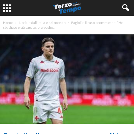
Home
Notizie dall'Italia e dal mondo
Fagioli e il caso scommesse: “Ho
sbagliato e già pagato, ora voglio...