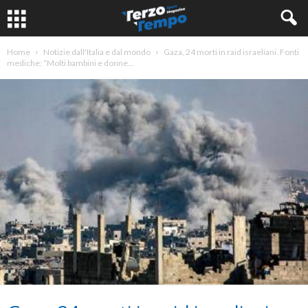
Home
Notizie dall'Italia e dal mondo
Gaza, 24 morti in raid israeliani. Fonti
mediche: “Molti bambini e donne...