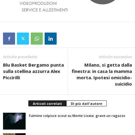
Articolo precedente
Articolo successivo
Blu Basket Bergamo punta
Milano, si getta dalla
sulla stellina azzurra Alex
finestra: in casa la mamma
Piccirilli
morta. Ipotesi omicidio-
suicidio
Articoli correlati
Di più dall'autore
Fulmine colpisce scout su Monte Livata: grave un ragazzo