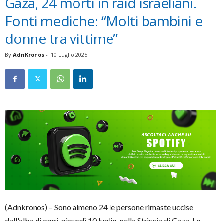
Gaza, 24 morti in raid israeliani.
Fonti mediche: “Molti bambini e
donne tra vittime”
By
AdnKronos
-
10 Luglio 2025
(Adnkronos) – Sono almeno 24 le persone rimaste uccise
dall'alba di oggi, giovedì 10 luglio, nella Striscia di Gaza. Lo