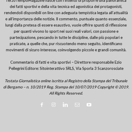
TerzoTempoMagazine nasce con l’intento di proporre una panoramica
dei fatti sportivi e della vita tecnica ed agonistica dei protagonisti,
rendendoli disponibili on line con adeguata tempistica legata all’attualità
e all’importanza delle notizie. Il commento, puntuale quanto essenziale,
lungi dalla pretesa di essere esaustivo, vuole offrire spunti di riflessione
per quanti vivono lo sport nei suoi reali valori, con passione e
partecipazione, pescando in tutte le discipline, dalle più popolari e
praticate, a quelle che, pur riscuotendo meno seguito, identificano
movimenti di sicuro interesse, coinvolgendo piccole e grandi comunità.
Commentario di fatti e vita sportivi – Direttore responsabile Ezio
Pellegrini Editore: Sitointerattivo SRLS, Via Sporla 3 Scanzorosciate
Testata Giornalistica online iscritta al Registro della Stampa del Tribunale
di Bergamo – n. 10/2019 Reg. Stampa del 10/07/2019 Copyright © 2019.
All Rights Reserved.