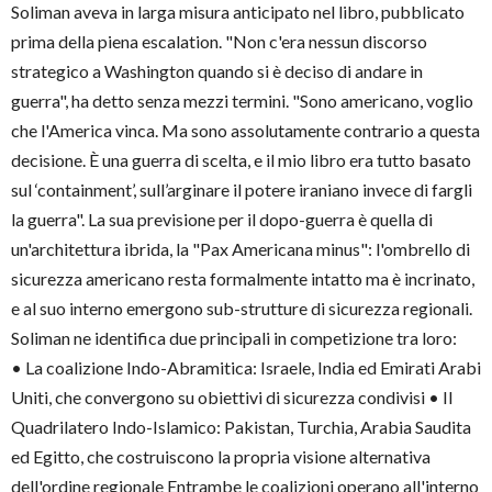
Soliman aveva in larga misura anticipato nel libro, pubblicato
prima della piena escalation. "Non c'era nessun discorso
strategico a Washington quando si è deciso di andare in
guerra", ha detto senza mezzi termini. "Sono americano, voglio
che l'America vinca. Ma sono assolutamente contrario a questa
decisione. È una guerra di scelta, e il mio libro era tutto basato
sul ‘containment’, sull’arginare il potere iraniano invece di fargli
la guerra". La sua previsione per il dopo-guerra è quella di
un'architettura ibrida, la "Pax Americana minus": l'ombrello di
sicurezza americano resta formalmente intatto ma è incrinato,
e al suo interno emergono sub-strutture di sicurezza regionali.
Soliman ne identifica due principali in competizione tra loro:
• La coalizione Indo-Abramitica: Israele, India ed Emirati Arabi
Uniti, che convergono su obiettivi di sicurezza condivisi • Il
Quadrilatero Indo-Islamico: Pakistan, Turchia, Arabia Saudita
ed Egitto, che costruiscono la propria visione alternativa
dell'ordine regionale Entrambe le coalizioni operano all'interno