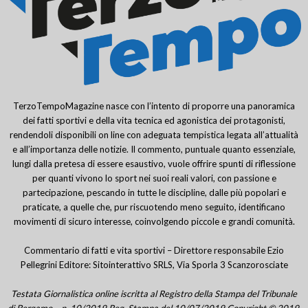
TerzoTempoMagazine nasce con l’intento di proporre una panoramica
dei fatti sportivi e della vita tecnica ed agonistica dei protagonisti,
rendendoli disponibili on line con adeguata tempistica legata all’attualità
e all’importanza delle notizie. Il commento, puntuale quanto essenziale,
lungi dalla pretesa di essere esaustivo, vuole offrire spunti di riflessione
per quanti vivono lo sport nei suoi reali valori, con passione e
partecipazione, pescando in tutte le discipline, dalle più popolari e
praticate, a quelle che, pur riscuotendo meno seguito, identificano
movimenti di sicuro interesse, coinvolgendo piccole e grandi comunità.
Commentario di fatti e vita sportivi – Direttore responsabile Ezio
Pellegrini Editore: Sitointerattivo SRLS, Via Sporla 3 Scanzorosciate
Testata Giornalistica online iscritta al Registro della Stampa del Tribunale
di Bergamo – n. 10/2019 Reg. Stampa del 10/07/2019 Copyright © 2019.