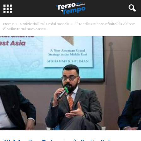
Home
Notizie dall'Italia e dal mondo
“Il Medio Oriente è finito”: la visione
di Soliman sul nuovo asse...