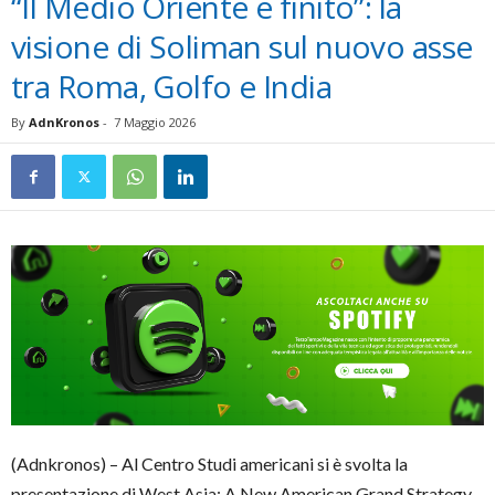
“Il Medio Oriente è finito”: la
visione di Soliman sul nuovo asse
tra Roma, Golfo e India
By
AdnKronos
-
7 Maggio 2026
(Adnkronos) – Al Centro Studi americani si è svolta la
presentazione di West Asia: A New American Grand Strategy