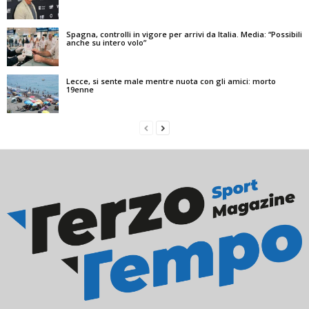
Spagna, controlli in vigore per arrivi da Italia. Media: “Possibili
anche su intero volo”
Lecce, si sente male mentre nuota con gli amici: morto
19enne