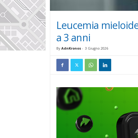
Leucemia mieloide 
a 3 anni
By
AdnKronos
-
3 Giugno 2026