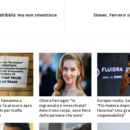
i ‘dribbla’ ma non smentisce
Sinner, Ferrero s
 fantasma a
Chiara Ferragni: “Io
Europei nuoto, Sar
: la procura apre
ingrassata e invecchiata?
“Più matura dopo 
lo per truffa
Amo il mio corpo, sono fiera
favorita? Una gr
a
della persona che sono”
responsabilità”