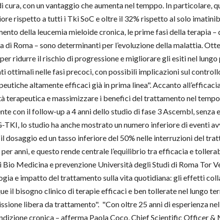
 di cura, con un vantaggio che aumenta nel temppo. In particolare, qu
e rispetto a tutti i Tki SoC e oltre il 32% rispetto al solo imatinib
mento della leucemia mieloide cronica, le prime fasi della terapia 
 di Roma – sono determinanti per l’evoluzione della malattia. Otte
er ridurre il rischio di progressione e migliorare gli esiti nel lung
ti ottimali nelle fasi precoci, con possibili implicazioni sul control
utiche altamente efficaci già in prima linea". Accanto all’efficacia,
à terapeutica e massimizzare i benefici del trattamento nel tempo.
nte con il follow-up a 4 anni dello studio di fase 3 Ascembl, senza
G-TKI, lo studio ha anche mostrato un numero inferiore di eventi av
il dosaggio ed un tasso inferiore del 50% nelle interruzioni del tra
per anni, e questo rende centrale l’equilibrio tra efficacia e tollera
 Bio Medicina e prevenzione Università degli Studi di Roma Tor Ver
ogia e impatto del trattamento sulla vita quotidiana: gli effetti col
e il bisogno clinico di terapie efficaci e ben tollerate nel lungo t
issione libera da trattamento". "Con oltre 25 anni di esperienza n
ndizione cronica – afferma Paola Coco, Chief Scientific Officer & 