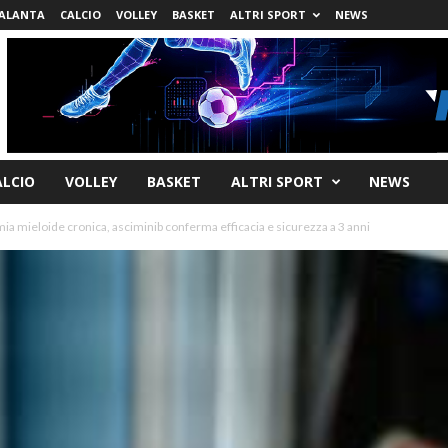
ALANTA
CALCIO
VOLLEY
BASKET
ALTRI SPORT
NEWS
ALCIO
VOLLEY
BASKET
ALTRI SPORT
NEWS
a mieloide cronica, asciminib conferma efficacia e sicurezza a 3 anni