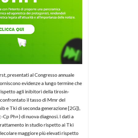
irst, presentati al Congresso annuale
 forniscono evidenze a lungo termine che
etto agli inibitori della tirosin-
a confrontato il tasso di Mmr del
nib e Tki di seconda generazione [2G]),
-Cp Ph+) di nuova diagnosi. I dati a
attamento in studio rispetto ai Tki
olecolare maggiore più elevati rispetto