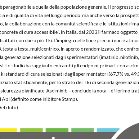
ti è paragonabile a quella della popolazione generale. Il progresso s
acia e di qualità di vita nel lungo periodo, ma anche verso la prospet
, la collaborazione con la comunità scientifica e le istituzioni rim
concrete di cura accessibile". In Italia, dal 2023 il farmaco oggett
trattati con due o più Tki. L’impiego nelle linee precoci non è al 
 3, testa a testa, multicentrico, in aperto e randomizzato, che confr
a generazione selezionati dagli sperimentatori (imatinib, nilotinib,
i. Lo studio ha raggiunto entrambi gli endpoint primari, con ascim
Tki standard di cura selezionati dagli sperimentatori (67,7% vs. 49,
ziato statisticamente, per lo strato dei Tki di seconda generazione
a e sicurezza pianificate. Asciminib – conclude la nota – è il primo 
di Abl (definito come inibitore Stamp).
eb Info)