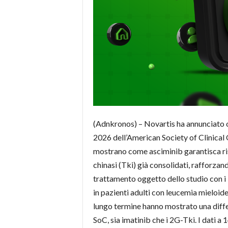
(Adnkronos) – Novartis ha annunciato ogg
2026 dell’American Society of Clinical 
mostrano come asciminib garantisca risp
chinasi (Tki) già consolidati, rafforzan
trattamento oggetto dello studio con i 
in pazienti adulti con leucemia mieloid
lungo termine hanno mostrato una diffe
SoC, sia imatinib che i 2G-Tki. I dati a