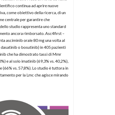
cientifico continua ad aprire nuove
tiva, come obiettivo della ricerca, di un
ane centrale per garantire che
o dello studio rappresenta uno standard
momento ancora rimborsato. Asc4first –
onta asciminib orale 80 mg una volta al
 dasatinib o bosutinib) in 405 pazienti
inib che ha dimostrato tassi di Mmr
0%) e al solo imatinib (69,3% vs. 40,2%),
 (66% vs. 57,8%). Lo studio è tuttora in
trattamento per la Lmc che agisce mirando