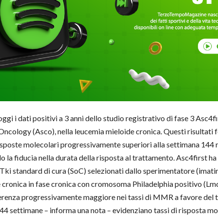
i i dati positivi a 3 anni dello studio registrativo di fase 3 Asc4f
Oncology (Asco), nella leucemia mieloide cronica. Questi risultati
oste molecolari progressivamente superiori alla settimana 144 risp
do la fiducia nella durata della risposta al trattamento. Asc4first h
Tki standard di cura (SoC) selezionati dallo sperimentatore (imati
e cronica in fase cronica con cromosoma Philadelphia positivo (Lmc
renza progressivamente maggiore nei tassi di MMR a favore del tr
 144 settimane – informa una nota – evidenziano tassi di risposta m