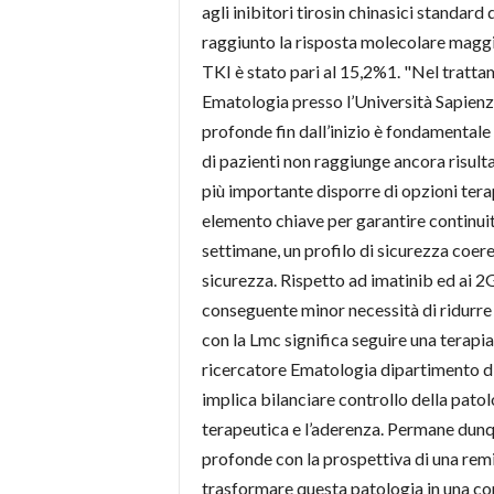
agli inibitori tirosin chinasici standard
raggiunto la risposta molecolare maggior
TKI è stato pari al 15,2%1. "Nel tratta
Ematologia presso l’Università Sapienza
profonde fin dall’inizio è fondamentale p
di pazienti non raggiunge ancora risulta
più importante disporre di opzioni terape
elemento chiave per garantire continuit
settimane, un profilo di sicurezza coere
sicurezza. Rispetto ad imatinib ed ai 2
conseguente minor necessità di ridurre 
con la Lmc significa seguire una terapia 
ricercatore Ematologia dipartimento di
implica bilanciare controllo della patol
terapeutica e l’aderenza. Permane dunqu
profonde con la prospettiva di una rem
trasformare questa patologia in una co