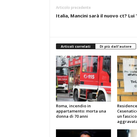
Articolo precedente
Italia, Mancini sarà il nuovo ct? Lu
Articoli correlati
Di più dall'autore
Roma, incendio in
Residence
appartamento: morta una
Cesenatico
donna di 70 anni
un fascico
aggravat