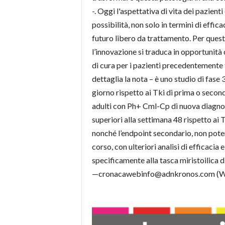
-. Oggi l'aspettativa di vita dei pazien
possibilità, non solo in termini di effic
futuro libero da trattamento. Per questo
l’innovazione si traduca in opportunità 
di cura per i pazienti precedentemente 
dettaglia la nota – è uno studio di fase
giorno rispetto ai Tki di prima o second
adulti con Ph+ Cml-Cp di nuova diagnos
superiori alla settimana 48 rispetto ai 
nonché l’endpoint secondario, non poten
corso, con ulteriori analisi di efficaci
specificamente alla tasca miristoilica 
—cronacawebinfo@adnkronos.com (W