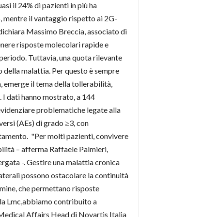
asi il 24% di pazienti in più ha
, mentre il vantaggio rispetto ai 2G-
– dichiara Massimo Breccia, associato di
nere risposte molecolari rapide e
o periodo. Tuttavia, una quota rilevante
lo della malattia. Per questo è sempre
 emerge il tema della tollerabilità,
 I dati hanno mostrato, a 144
 evidenziare problematiche legate alla
versi (AEs) di grado ≥3, con
ttamento. "Per molti pazienti, convivere
bilità – afferma Raffaele Palmieri,
gata -. Gestire una malattia cronica
laterali possono ostacolare la continuità
ermine, che permettano risposte
ella Lmc,abbiamo contribuito a
Medical Affairs Head di Novartis Italia