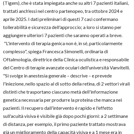
(Tigem), che è stata impiegata anche su altri 7 pazienti italiani,
trattati anch'essi nel centro partenopeo, tra ottobre 2024 e
aprile 2025. I dati preliminari di questi 7 casi confermano
tollerabilità e sicurezza dell'approccio; a loro si stanno per
aggiungere ulteriori 7 pazienti che saranno operati a breve.
"L'intervento di terapia genica non è, in sé, particolarmente
complesso", spiega Francesca Simonelli, ordinaria di
Oftalmologia, direttrice della Clinica oculistica e responsabile
del Centro di terapie avanzate oculari dell'università Vanvitelli.
"Si svolge in anestesia generale – descrive – e prevede
l'iniezione, nello spazio al di sotto della retina, di 2 vettori virali
distinti che trasportano ciascuno metà dell'informazione
genetica necessaria per produrre la proteina che manca nei
pazienti. Il recupero dall'intervento è rapido e l'effetto
sull'acuità visiva è visibile già dopo pochi giorni: a 2 settimane
di distanza, per esempio, il primo paziente trattato mostrava
già un miglioramento della capacità visiva e a 1 mese era in