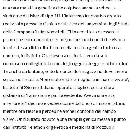
una rara malattia genetica che colpisce anche la retina, la
sindrome di Usher di tipo 1B. L'interveno innovativo è stato
realizzato presso la Clinica oculistica dell'università degli Studi
della Campania 'Luigi Vanvitelli'. "Ho accettato di essere il
primo paziente non solo per me, ma per tutti quelli che vivono
le mie stesse difficoltà. Prima della terapia genica tutto era
confuso, indistinto. Ora riesco a uscire la sera da solo,
riconosco i colleghi, le forme degli oggetti, leggo i sottotitoli in
Tv anche da lontano, vedo le corsie del magazzino dove lavoro
senza inciampare. Non è solo vedere meglio: è iniziare a vivere",
ha detto il 38enne italiano, operato a luglio scorso, che a
distanza di 1 anno non è più ipovedente. Aveva una vista
inferiore a 1 decimo e vedeva come dal buco di una serratura,
mentre ora riesce a percepire anche i contorni del campo
visivo. Un risultato dovuto a una terapia genica messa a punto
dall'Istituto Telethon di genetica e medicina di Pozzuoli