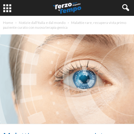
Home
Notizie dall'Italia e dal mondo
Malattie rare, recupera vista primo
paziente curato con nuova terapia genica