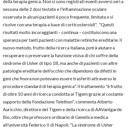
della terapia genica. Non si sono registrati eventi avversi seri a
nessuna delle 2 dosi testate e l'infiammazione oculare
osservata in alcuni pazienti è poco frequente, limitata e si
risolve con una terapia a base di corticosteroidi". "Questi
risultati molto incoraggianti – continua – costituiscono una
speranza per tanti pazienti con malattie retiniche ereditarie. Il
nuovo metodo, frutto della ricerca italiana, potrà aiutare a
recuperare o preservare la funzione visiva di chi soffre della
sindrome di Usher di tipo 1B, ma anche di pazienti con altre
patologie ereditarie dell'occhio che dipendono da difetti in
geni che finora non potevano essere trasferiti attraverso le
procedure standard di terapia genica". Il trattamento "è frutto
di oltre 10 anni di ricerca condotta al Tigem grazie al costante
supporto della Fondazione Telethon", commenta Alberto
Auricchio, direttore del Tigem e della ricerca di AAVantgarde
Bio, oltre che professore ordinario di Genetica medica
all'università Federico II di Napoli. "La sindrome di Usher