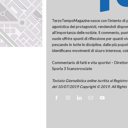
TerzoTempoMagazine nasce con l’intento di pro
agonistica dei protagonisti, rendendoli disponi
all’importanza delle notizie. Il commento, punt
vuole offrire spunti di riflessione per quanti v
pescando in tutte le discipline, dalle più popo
identificano movimenti di sicuro interesse, co
Commentario di fatti e vita sportivi – Direttor
Sporla 3 Scanzorosciate
Testata Giornalistica online iscritta al Regis
del 10/07/2019 Copyright © 2019. All Rights