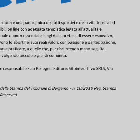
porre una panoramica dei fatti sportivi e della vita tecnica ed
bili on line con adeguata tempistica legata all’attualità e
uale quanto essenziale, lungi dalla pretesa di essere esaustivo,
ivono lo sport nei suoi reali valori, con passione e partecipazione,
lari e praticate, a quelle che, pur riscuotendo meno seguito,
involgendo piccole e grandi comunità.
e responsabile Ezio Pellegrini Editore: Sitointerattivo SRLS, Via
tro della Stampa del Tribunale di Bergamo – n. 10/2019 Reg. Stampa
 Reserved.