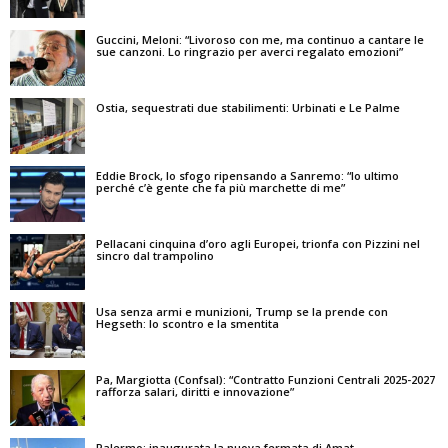
Guccini, Meloni: “Livoroso con me, ma continuo a cantare le
sue canzoni. Lo ringrazio per averci regalato emozioni”
Ostia, sequestrati due stabilimenti: Urbinati e Le Palme
Eddie Brock, lo sfogo ripensando a Sanremo: “Io ultimo
perché c’è gente che fa più marchette di me”
Pellacani cinquina d’oro agli Europei, trionfa con Pizzini nel
sincro dal trampolino
Usa senza armi e munizioni, Trump se la prende con
Hegseth: lo scontro e la smentita
Pa, Margiotta (Confsal): “Contratto Funzioni Centrali 2025-2027
rafforza salari, diritti e innovazione”
Palermo: inaugurata la nuova fermata di Amat