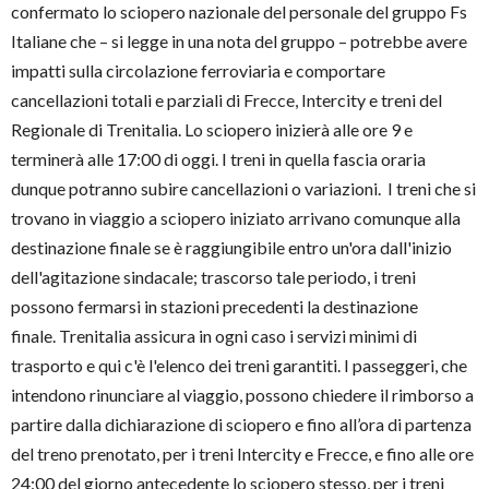
confermato lo sciopero nazionale del personale del gruppo Fs
Italiane che – si legge in una nota del gruppo – potrebbe avere
impatti sulla circolazione ferroviaria e comportare
cancellazioni totali e parziali di Frecce, Intercity e treni del
Regionale di Trenitalia. Lo sciopero inizierà alle ore 9 e
terminerà alle 17:00 di oggi. I treni in quella fascia oraria
dunque potranno subire cancellazioni o variazioni. I treni che si
trovano in viaggio a sciopero iniziato arrivano comunque alla
destinazione finale se è raggiungibile entro un'ora dall'inizio
dell'agitazione sindacale; trascorso tale periodo, i treni
possono fermarsi in stazioni precedenti la destinazione
finale. Trenitalia assicura in ogni caso i servizi minimi di
trasporto e qui c'è l'elenco dei treni garantiti. I passeggeri, che
intendono rinunciare al viaggio, possono chiedere il rimborso a
partire dalla dichiarazione di sciopero e fino all’ora di partenza
del treno prenotato, per i treni Intercity e Frecce, e fino alle ore
24:00 del giorno antecedente lo sciopero stesso, per i treni