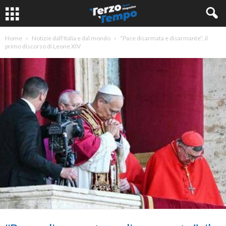
Home
Notizie dall'Italia e dal mondo
“Pace disarmata e disarmante”, il
primo discorso di Leone XIV