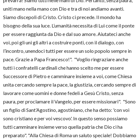
prevarrà! Siamo tutti nelle mani di Dio. Pertanto, senza paura,
uniti mano nella mano con Dio e tra di noi andiamo avanti.
Siamo discepoli di Cristo. Cristo ci precede. Il mondo ha
bisogno della sua luce. L’umanità necessita di Lui come il ponte
per essere raggiunta da Dio e dal suo amore. Aiutateci anche
voi, poi gli uni gli altri a costruire ponti, con il dialogo, con
l’incontro, unendoci tutti per essere un solo popolo sempre in
pace. Grazie a Papa Francesco!". "Voglio ringraziare anche
tutti i confratelli cardinali che hanno scelto me per essere
Successore di Pietro e camminare insieme a voi, come Chiesa
unita cercando sempre la pace, la giustizia, cercando sempre di
lavorare come uomini e donne fedeli a Gesù Cristo, senza
paura, per proclamare il Vangelo, per essere missionari". "Sono
un figlio di Sant’Agostino, agostiniano, che ha detto: 'con voi
sono cristiano e per voi vescovo'. In questo senso possiamo
tutti camminare insieme verso quella patria che Dio ci ha
preparato". "Alla Chiesa di Roma un saluto speciale! Dobbiamo