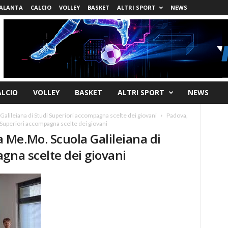
ALANTA
CALCIO
VOLLEY
BASKET
ALTRI SPORT
NEWS
ALCIO
VOLLEY
BASKET
ALTRI SPORT
NEWS
lileiana di Studi Superiori accompagna scelte dei giovani
Padova,
Superiori accompagna scelte dei giovani
Me.Mo. Scuola Galileiana di
gna scelte dei giovani