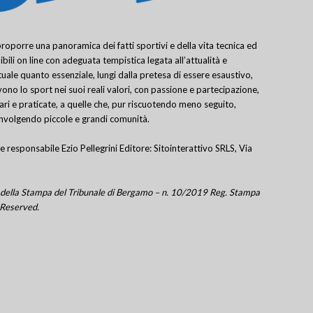
porre una panoramica dei fatti sportivi e della vita tecnica ed
bili on line con adeguata tempistica legata all’attualità e
uale quanto essenziale, lungi dalla pretesa di essere esaustivo,
ivono lo sport nei suoi reali valori, con passione e partecipazione,
lari e praticate, a quelle che, pur riscuotendo meno seguito,
involgendo piccole e grandi comunità.
e responsabile Ezio Pellegrini Editore: Sitointerattivo SRLS, Via
tro della Stampa del Tribunale di Bergamo – n. 10/2019 Reg. Stampa
 Reserved.