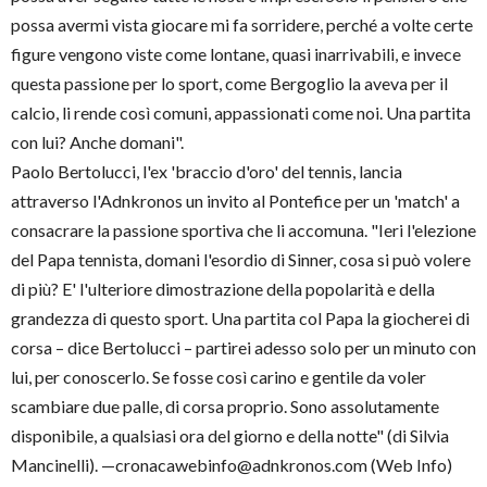
possa avermi vista giocare mi fa sorridere, perché a volte certe
figure vengono viste come lontane, quasi inarrivabili, e invece
questa passione per lo sport, come Bergoglio la aveva per il
calcio, li rende così comuni, appassionati come noi. Una partita
con lui? Anche domani".
Paolo Bertolucci, l'ex 'braccio d'oro' del tennis, lancia
attraverso l'Adnkronos un invito al Pontefice per un 'match' a
consacrare la passione sportiva che li accomuna. "Ieri l'elezione
del Papa tennista, domani l'esordio di Sinner, cosa si può volere
di più? E' l'ulteriore dimostrazione della popolarità e della
grandezza di questo sport. Una partita col Papa la giocherei di
corsa – dice Bertolucci – partirei adesso solo per un minuto con
lui, per conoscerlo. Se fosse così carino e gentile da voler
scambiare due palle, di corsa proprio. Sono assolutamente
disponibile, a qualsiasi ora del giorno e della notte" (di Silvia
Mancinelli). —cronacawebinfo@adnkronos.com (Web Info)