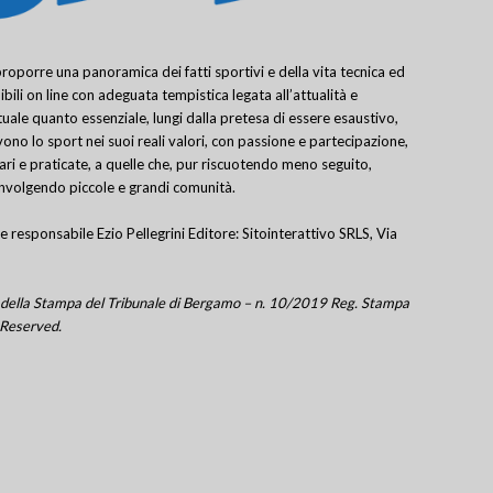
porre una panoramica dei fatti sportivi e della vita tecnica ed
bili on line con adeguata tempistica legata all’attualità e
uale quanto essenziale, lungi dalla pretesa di essere esaustivo,
ivono lo sport nei suoi reali valori, con passione e partecipazione,
lari e praticate, a quelle che, pur riscuotendo meno seguito,
involgendo piccole e grandi comunità.
e responsabile Ezio Pellegrini Editore: Sitointerattivo SRLS, Via
tro della Stampa del Tribunale di Bergamo – n. 10/2019 Reg. Stampa
 Reserved.