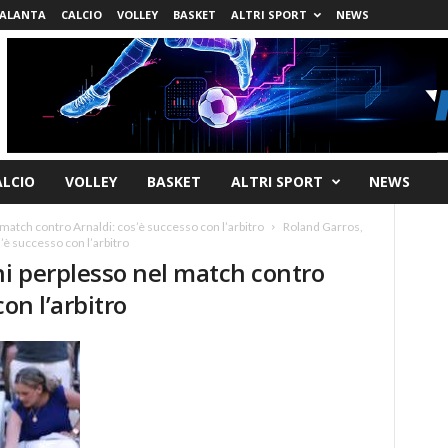
ALANTA
CALCIO
VOLLEY
BASKET
ALTRI SPORT
NEWS
ALCIO
VOLLEY
BASKET
ALTRI SPORT
NEWS
match contro Arnaldi: cos’è successo con l’arbitro
Roland Garros,
’è successo con l’arbitro
ni perplesso nel match contro
on l’arbitro