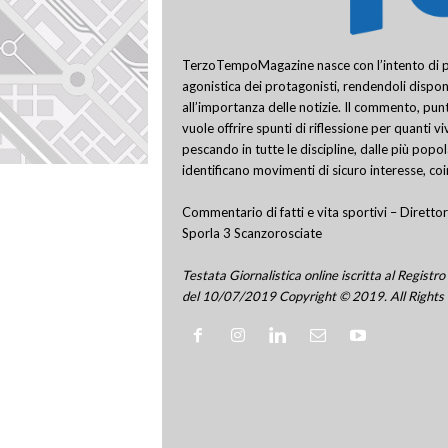
TerzoTempoMagazine nasce con l’intento di pro
agonistica dei protagonisti, rendendoli disponi
all’importanza delle notizie. Il commento, punt
vuole offrire spunti di riflessione per quanti v
pescando in tutte le discipline, dalle più popo
identificano movimenti di sicuro interesse, co
Commentario di fatti e vita sportivi – Direttor
Sporla 3 Scanzorosciate
Testata Giornalistica online iscritta al Regis
del 10/07/2019 Copyright © 2019. All Rights