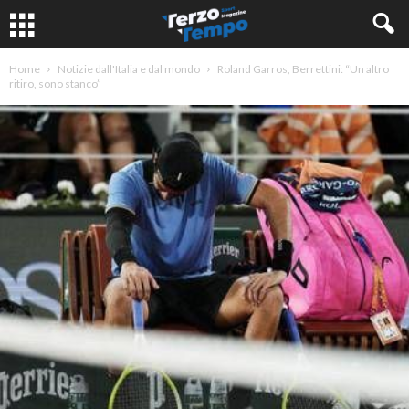
Home
Notizie dall'Italia e dal mondo
Roland Garros, Berrettini: “Un altro
ritiro, sono stanco”