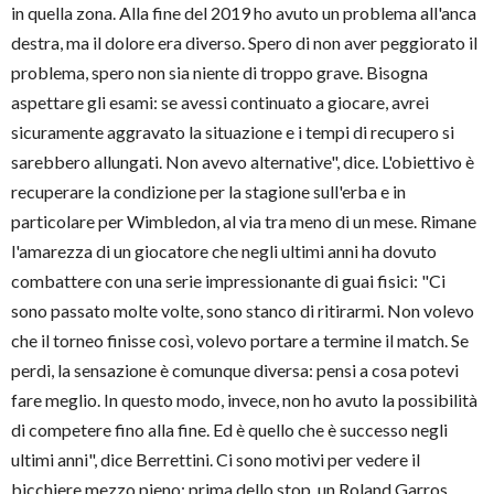
in quella zona. Alla fine del 2019 ho avuto un problema all'anca
destra, ma il dolore era diverso. Spero di non aver peggiorato il
problema, spero non sia niente di troppo grave. Bisogna
aspettare gli esami: se avessi continuato a giocare, avrei
sicuramente aggravato la situazione e i tempi di recupero si
sarebbero allungati. Non avevo alternative", dice. L'obiettivo è
recuperare la condizione per la stagione sull'erba e in
particolare per Wimbledon, al via tra meno di un mese. Rimane
l'amarezza di un giocatore che negli ultimi anni ha dovuto
combattere con una serie impressionante di guai fisici: "Ci
sono passato molte volte, sono stanco di ritirarmi. Non volevo
che il torneo finisse così, volevo portare a termine il match. Se
perdi, la sensazione è comunque diversa: pensi a cosa potevi
fare meglio. In questo modo, invece, non ho avuto la possibilità
di competere fino alla fine. Ed è quello che è successo negli
ultimi anni", dice Berrettini. Ci sono motivi per vedere il
bicchiere mezzo pieno: prima dello stop, un Roland Garros