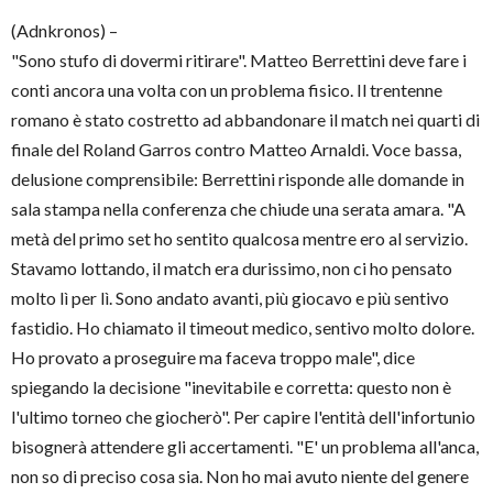
(Adnkronos) –
"Sono stufo di dovermi ritirare". Matteo Berrettini deve fare i
conti ancora una volta con un problema fisico. Il trentenne
romano è stato costretto ad abbandonare il match nei quarti di
finale del Roland Garros contro Matteo Arnaldi. Voce bassa,
delusione comprensibile: Berrettini risponde alle domande in
sala stampa nella conferenza che chiude una serata amara. "A
metà del primo set ho sentito qualcosa mentre ero al servizio.
Stavamo lottando, il match era durissimo, non ci ho pensato
molto lì per lì. Sono andato avanti, più giocavo e più sentivo
fastidio. Ho chiamato il timeout medico, sentivo molto dolore.
Ho provato a proseguire ma faceva troppo male", dice
spiegando la decisione "inevitabile e corretta: questo non è
l'ultimo torneo che giocherò". Per capire l'entità dell'infortunio
bisognerà attendere gli accertamenti. "E' un problema all'anca,
non so di preciso cosa sia. Non ho mai avuto niente del genere