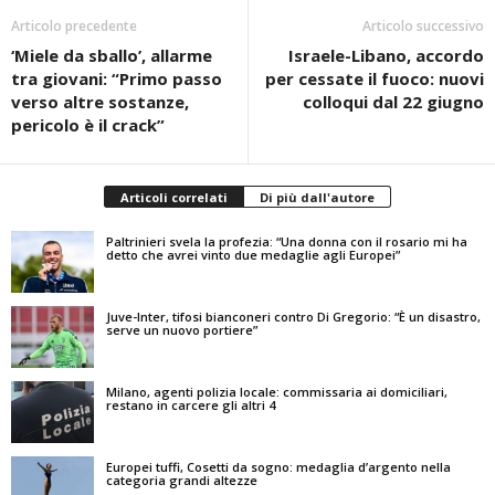
Articolo precedente
Articolo successivo
‘Miele da sballo’, allarme
Israele-Libano, accordo
tra giovani: “Primo passo
per cessate il fuoco: nuovi
verso altre sostanze,
colloqui dal 22 giugno
pericolo è il crack”
Articoli correlati
Di più dall'autore
Paltrinieri svela la profezia: “Una donna con il rosario mi ha
detto che avrei vinto due medaglie agli Europei”
Juve-Inter, tifosi bianconeri contro Di Gregorio: “È un disastro,
serve un nuovo portiere”
Milano, agenti polizia locale: commissaria ai domiciliari,
restano in carcere gli altri 4
Europei tuffi, Cosetti da sogno: medaglia d’argento nella
categoria grandi altezze