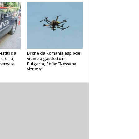
vestiti da
Drone da Romania esplode
4 feriti,
vicino a gasdotto in
iservata
Bulgaria, Sofia: “Nessuna
vittima”