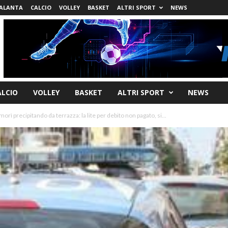
ALANTA
CALCIO
VOLLEY
BASKET
ALTRI SPORT
NEWS
ALCIO
VOLLEY
BASKET
ALTRI SPORT
NEWS
orì precipitando da terrazza: la lite per debito non pagato, si...