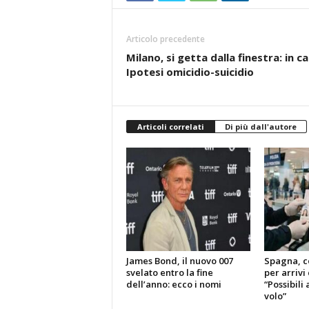
Articolo precedente
Milano, si getta dalla finestra: in
Ipotesi omicidio-suicidio
Articoli correlati
Di più dall'autore
James Bond, il nuovo 007
Spagna, co
svelato entro la fine
per arrivi 
dell’anno: ecco i nomi
“Possibili
volo”