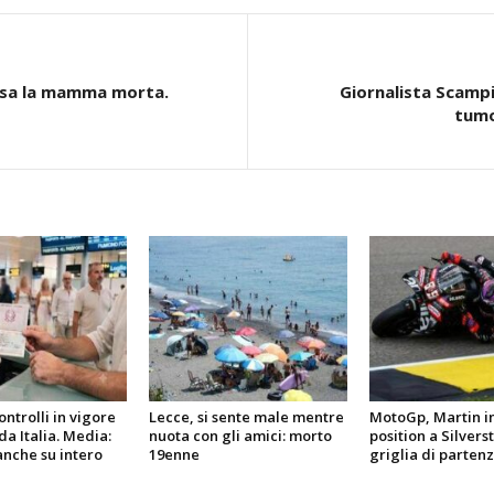
 casa la mamma morta.
Giornalista Scampi
tumo
ntrolli in vigore
Lecce, si sente male mentre
MotoGp, Martin i
da Italia. Media:
nuota con gli amici: morto
position a Silverst
 anche su intero
19enne
griglia di parten