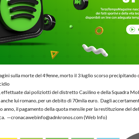
gini sulla morte del 49enne, morto il 3 luglio scorso precipitando 
cidio
 effettuate dai poliziotti del distretto Casilino e della Squadra M
anche lui romano, per un debito di 70mila euro. Dagli accertamenti 
so anno, il pagamento della quota mensile per la restituzione del de
onaca. —cronacawebinfo@adnkronos.com (Web Info)