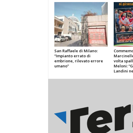
San Raffaele di Milano:
Commemo
“Impianto errato di
Marcinelle
embrione, rilevato errore
volta spal
umano”
Meloni: “G
Landini n