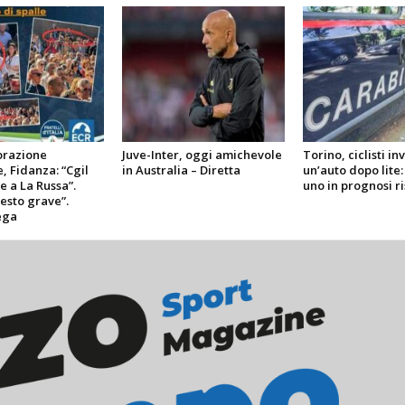
razione
Juve-Inter, oggi amichevole
Torino, ciclisti in
, Fidanza: “Cgil
in Australia – Diretta
un’auto dopo lite: 
le a La Russa”.
uno in prognosi r
esto grave”.
ega