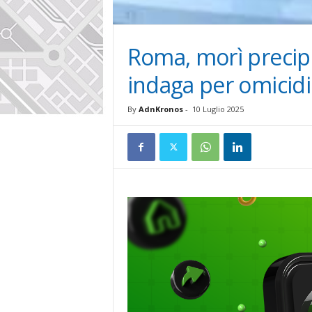
Roma, morì precipit
indaga per omicid
By
AdnKronos
-
10 Luglio 2025