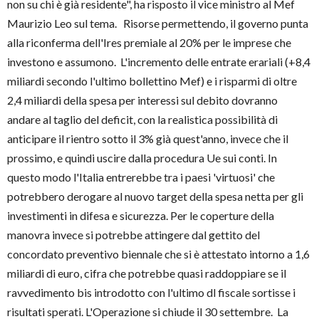
non su chi è già residente", ha risposto il vice ministro al Mef
Maurizio Leo sul tema. Risorse permettendo, il governo punta
alla riconferma dell'Ires premiale al 20% per le imprese che
investono e assumono. L'incremento delle entrate erariali (+8,4
miliardi secondo l'ultimo bollettino Mef) e i risparmi di oltre
2,4 miliardi della spesa per interessi sul debito dovranno
andare al taglio del deficit, con la realistica possibilità di
anticipare il rientro sotto il 3% già quest'anno, invece che il
prossimo, e quindi uscire dalla procedura Ue sui conti. In
questo modo l'Italia entrerebbe tra i paesi 'virtuosi' che
potrebbero derogare al nuovo target della spesa netta per gli
investimenti in difesa e sicurezza. Per le coperture della
manovra invece si potrebbe attingere dal gettito del
concordato preventivo biennale che si è attestato intorno a 1,6
miliardi di euro, cifra che potrebbe quasi raddoppiare se il
ravvedimento bis introdotto con l'ultimo dl fiscale sortisse i
risultati sperati. L'Operazione si chiude il 30 settembre. La