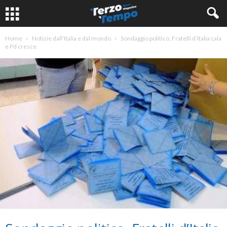
Home
Notizie dall'Italia e dal mondo
Sondaggio politico, Fratelli d’Italia cala
e Pd cresce