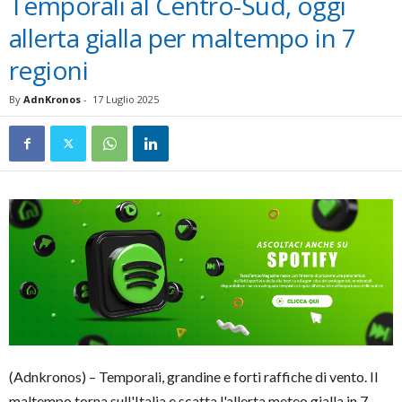
Temporali al Centro-Sud, oggi
allerta gialla per maltempo in 7
regioni
By
AdnKronos
-
17 Luglio 2025
(Adnkronos) – Temporali, grandine e forti raffiche di vento. Il
maltempo torna sull'Italia e scatta l'allerta meteo gialla in 7