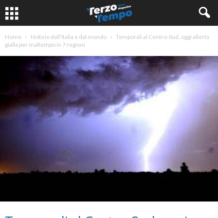
Home
Notizie dall'Italia e dal mondo
Temporali al Centro-Sud, oggi allerta
gialla per maltempo in 7 regioni