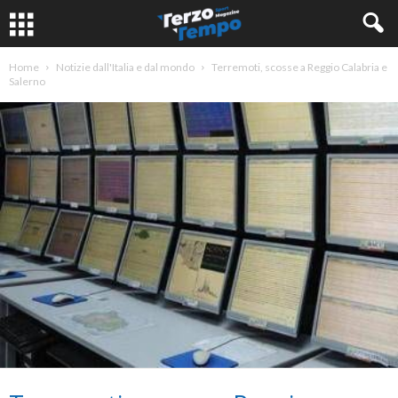
Home
Notizie dall'Italia e dal mondo
Terremoti, scosse a Reggio Calabria e
Salerno