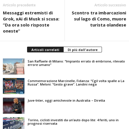
Articolo precedente
Articolo successivo
Messaggi estremisti di
Scontro tra imbarcazioni
Grok, xAi di Musk si scusa:
sul lago di Como, muore
“Da ora solo risposte
turista olandese
oneste”
Articoli correlati
Di più dall'autore
San Raffaele di Milano: “Impianto errato di embrione, rilevato
errore umano”
Commemorazione Marcinelle, Fidanza: “Cgil volta spalle a La
Russa”. Meloni: “Gesto grave”. Landini nega
Juve-Inter, oggi amichevole in Australia – Diretta
Torino, ciclisti investiti da un’auto dopo lite: 4 feriti, uno in
prognosi riservata