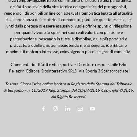
TerzoTempoMagazine nasce con l’intento di proporre una panoramica
dei fatti sportivi e della vita tecnica ed agonistica dei protagonisti,
rendendoli disponibili on line con adeguata tempistica legata all’attualità
e all’importanza delle notizie. Il commento, puntuale quanto essenziale,
lungi dalla pretesa di essere esaustivo, vuole offrire spunti di riflessione
per quanti vivono lo sport nei suoi reali valori, con passione e
partecipazione, pescando in tutte le discipline, dalle più popolari e
praticate, a quelle che, pur riscuotendo meno seguito, identificano
movimenti di sicuro interesse, coinvolgendo piccole e grandi comunità.
Commentario di fatti e vita sportivi – Direttore responsabile Ezio
Pellegrini Editore: Sitointerattivo SRLS, Via Sporla 3 Scanzorosciate
Testata Giornalistica online iscritta al Registro della Stampa del Tribunale
di Bergamo – n. 10/2019 Reg. Stampa del 10/07/2019 Copyright © 2019.
All Rights Reserved.