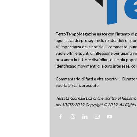
TerzoTempoMagazine nasce con l’intento di pro
agonistica dei protagonisti, rendendoli disponi
all’importanza delle notizie. Il commento, punt
vuole offrire spunti di riflessione per quanti v
pescando in tutte le discipline, dalle più popo
identificano movimenti di sicuro interesse, co
Commentario di fatti e vita sportivi – Direttor
Sporla 3 Scanzorosciate
Testata Giornalistica online iscritta al Regis
del 10/07/2019 Copyright © 2019. All Rights