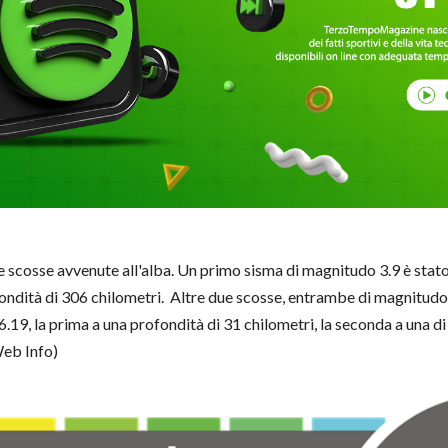
tre scosse avvenute all'alba. Un primo sisma di magnitudo 3.9 è stato
rofondità di 306 chilometri. Altre due scosse, entrambe di magnitudo
 6.19, la prima a una profondità di 31 chilometri, la seconda a una d
eb Info)