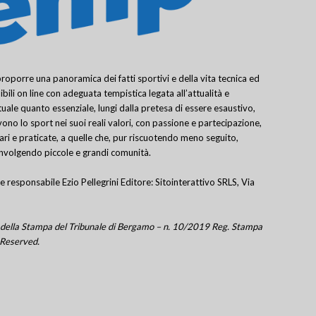
porre una panoramica dei fatti sportivi e della vita tecnica ed
bili on line con adeguata tempistica legata all’attualità e
uale quanto essenziale, lungi dalla pretesa di essere esaustivo,
ivono lo sport nei suoi reali valori, con passione e partecipazione,
lari e praticate, a quelle che, pur riscuotendo meno seguito,
involgendo piccole e grandi comunità.
e responsabile Ezio Pellegrini Editore: Sitointerattivo SRLS, Via
tro della Stampa del Tribunale di Bergamo – n. 10/2019 Reg. Stampa
 Reserved.