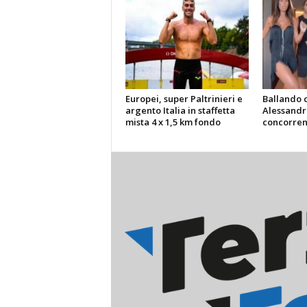
Europei, super Paltrinieri e
Ballando c
argento Italia in staffetta
Alessandro
mista 4 x 1,5 km fondo
concorrent