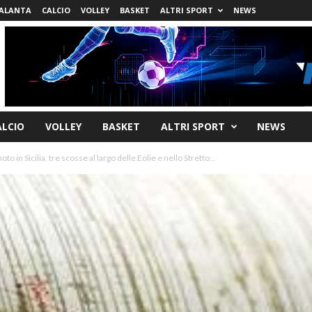
ALANTA
CALCIO
VOLLEY
BASKET
ALTRI SPORT
NEWS
ALCIO
VOLLEY
BASKET
ALTRI SPORT
NEWS
to in Sicilia, tre scosse al largo delle Eolie e nello Stretto...