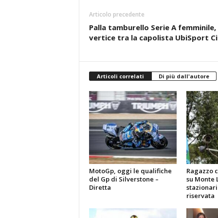
Articolo precedente
Palla tamburello Serie A femminile
vertice tra la capolista UbiSport C
Articoli correlati
Di più dall'autore
MotoGp, oggi le qualifiche
Ragazzo c
del Gp di Silverstone –
su Monte L
Diretta
stazionari
riservata