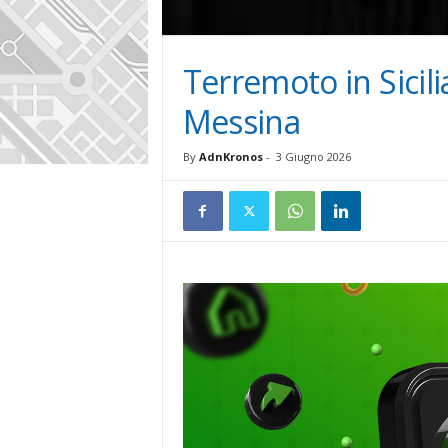
Terremoto in Sicilia
Messina
By
AdnKronos
-
3 Giugno 2026