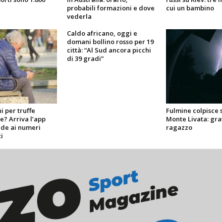
probabili formazioni e dove
cui un bambino
vederla
Caldo africano, oggi e
domani bollino rosso per 19
città: “Al Sud ancora picchi
di 39 gradi”
i per truffe
Fulmine colpisce 
e? Arriva l’app
Monte Livata: gra
nde ai numeri
ragazzo
i