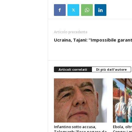
Articolo precedente
Ucraina, Tajani: “Impossibile garan
Articoli correlati
Di più dall'autore
Infantino sotto accusa,
Ebola, oltr
Telegraph: “Fece pagare da
Congo: i m