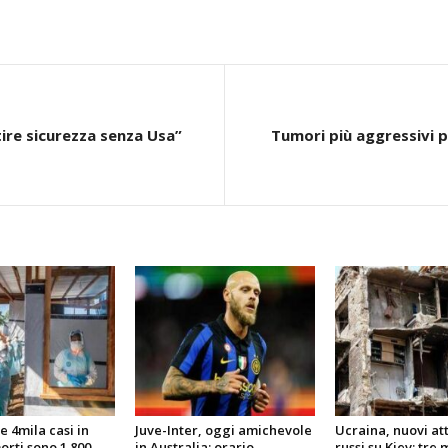
tire sicurezza senza Usa”
Tumori più aggressivi pe
e 4mila casi in
Juve-Inter, oggi amichevole
Ucraina, nuovi at
orti sono 1.800
in Australia: orario,
russi su Kiev: tre 