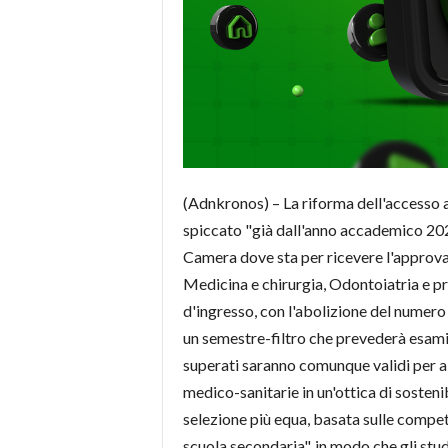
(Adnkronos) – La riforma dell'accesso 
spiccato "già dall'anno accademico 2025
Camera dove sta per ricevere l'approvazi
Medicina e chirurgia, Odontoiatria e pro
d'ingresso, con l'abolizione del numero 
un semestre-filtro che prevederà esami 
superati saranno comunque validi per alt
medico-sanitarie in un'ottica di sostenibi
selezione più equa, basata sulle compete
scuola secondaria", in modo che gli stu