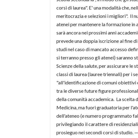
corsi di laurea". E' una modalità che, n
meritocrazia e selezioni i migliori". I
atenei per mantenere la formazione in are
sarà ancora nei prossimi anni accademic
prevede una doppia iscrizione al fine di 
studi nel caso di mancato accesso defini
si terranno presso gli atenei) saranno 
Scienze della salute, per assicurare le s
classi di laurea (lauree triennali) per i 
"all'identificazione di comuni obiettivi
tra le diverse future figure professiona
della comunità accademica. La scelta de
Medicina, ma fuori graduatoria per l'ate
dell'ateneo (e numero programmato fabbi
privilegiando il carattere di residenziali
prosieguo nei secondi corsi di studi