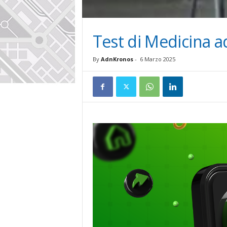
Test di Medicina a
By
AdnKronos
-
6 Marzo 2025