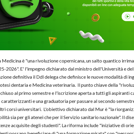
a Medicina è "una rivoluzione copernicana, un salto quantico irrim
-2026". E' l'impegno dichiarato dal ministro dell'Università e dell
one definitiva il Ddl delega che definisce le nuove modalità di ingr
tesi dentaria e Medicina veterinaria. Il punto chiave della "rivoluz
chiuso al primo semestre e l'iscrizione aperta a tutti gli aspiranti 
caratterizzanti e una graduatoria per passare al secondo semestre
ri corsi universitari. L'obiettivo dichiarato dal Mur è "la riorgani
lità sia per gli atenei che per il Servizio sanitario nazionale". Il d
nze acquisite degli studenti". La riforma include "iniziative di orie
denti possano beneficiare di "una formazione mirata" con "percorsi s