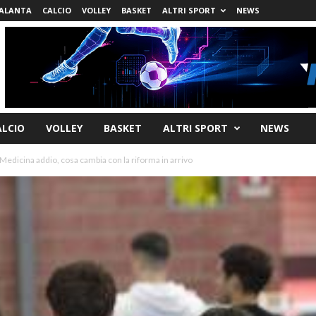
ALANTA
CALCIO
VOLLEY
BASKET
ALTRI SPORT
NEWS
ALCIO
VOLLEY
BASKET
ALTRI SPORT
NEWS
 Medicina addio, cosa cambia con la riforma in arrivo