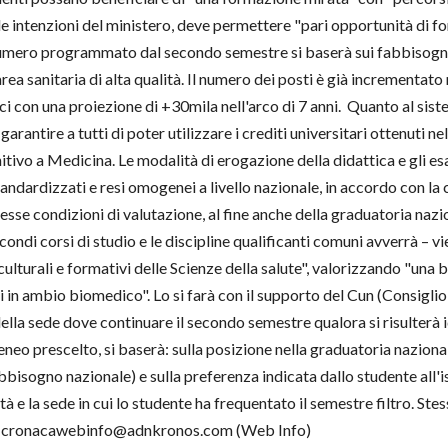
elle intenzioni del ministero, deve permettere "pari opportunità di 
l numero programmato dal secondo semestre si baserà sui fabbisogni d
a sanitaria di alta qualità. Il numero dei posti è già incrementato n
i con una proiezione di +30mila nell'arco di 7 anni. Quanto al siste
garantire a tutti di poter utilizzare i crediti universitari ottenuti n
tivo a Medicina. Le modalità di erogazione della didattica e gli esa
standardizzati e resi omogenei a livello nazionale, in accordo con
tesse condizioni di valutazione, al fine anche della graduatoria nazio
secondi corsi di studio e le discipline qualificanti comuni avverrà – vi
 culturali e formativi delle Scienze della salute", valorizzando "una
li in ambio biomedico". Lo si farà con il supporto del Cun (Consiglio
lla sede dove continuare il secondo semestre qualora si risulterà i
neo prescelto, si baserà: sulla posizione nella graduatoria nazionale
sogno nazionale) e sulla preferenza indicata dallo studente all'is
tà e la sede in cui lo studente ha frequentato il semestre filtro. Stes
o. —cronacawebinfo@adnkronos.com (Web Info)