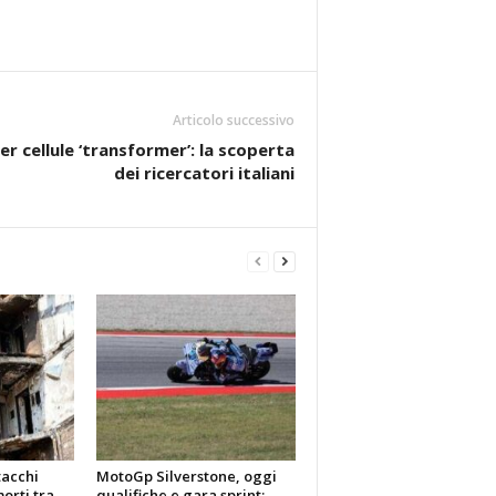
Articolo successivo
r cellule ‘transformer’: la scoperta
dei ricercatori italiani
tacchi
MotoGp Silverstone, oggi
morti tra
qualifiche e gara sprint: