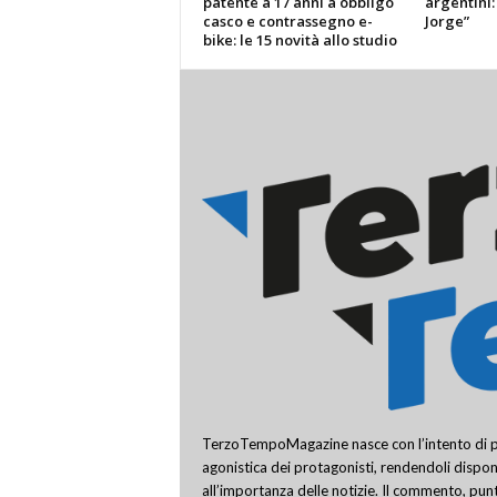
patente a 17 anni a obbligo
argentini:
casco e contrassegno e-
Jorge”
bike: le 15 novità allo studio
TerzoTempoMagazine nasce con l’intento di pro
agonistica dei protagonisti, rendendoli disponi
all’importanza delle notizie. Il commento, punt