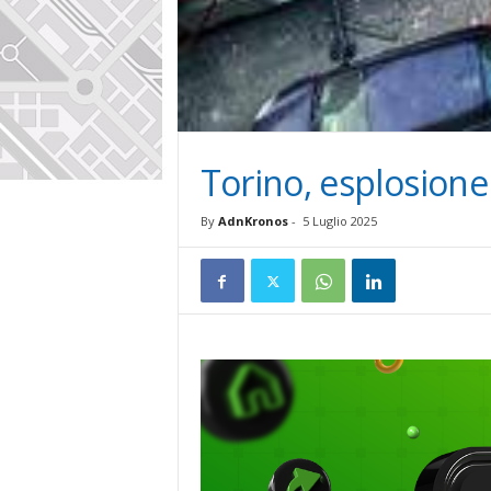
Torino, esplosione 
By
AdnKronos
-
5 Luglio 2025