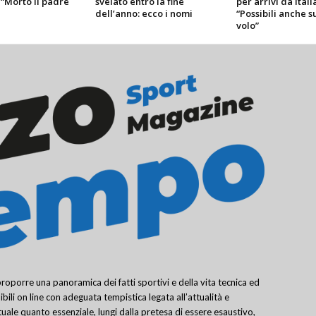
 “Morto il padre
svelato entro la fine
per arrivi da Itali
dell’anno: ecco i nomi
“Possibili anche s
volo”
porre una panoramica dei fatti sportivi e della vita tecnica ed
bili on line con adeguata tempistica legata all’attualità e
uale quanto essenziale, lungi dalla pretesa di essere esaustivo,