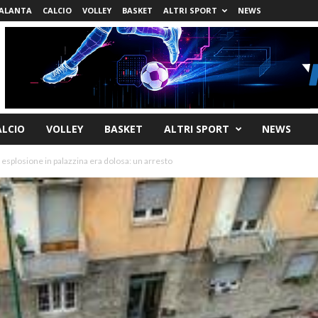
ALANTA
CALCIO
VOLLEY
BASKET
ALTRI SPORT
NEWS
ALCIO
VOLLEY
BASKET
ALTRI SPORT
NEWS
 esplosione in palazzina era dolosa: un arresto