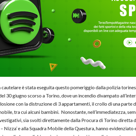
 cautelare è stata eseguita questo pomeriggio dalla polizia torin
del 30 giugno scorso a Torino, dove un incendio divampato all’inte
sione con la distruzione di 3 appartamenti, il crollo di una parte d
mmobile, tra cui alcuni bambini. Nonostante, nell’immediatezza, sem
nvestigativi, sia svolti direttamente dalla Procura di Torino dirett
 – Nizza’ e alla Squadra Mobile della Questura, hanno evidenziato 