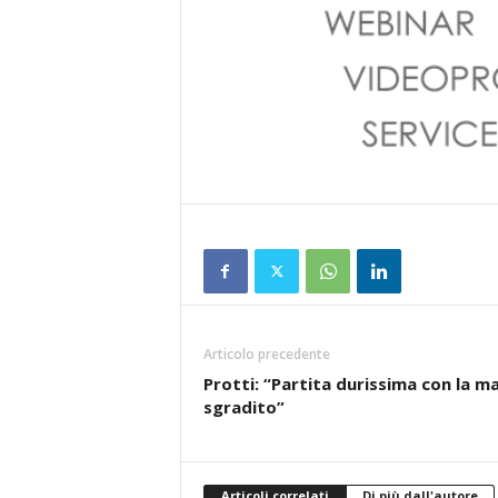
Articolo precedente
Protti: “Partita durissima con la ma
sgradito”
Articoli correlati
Di più dall'autore