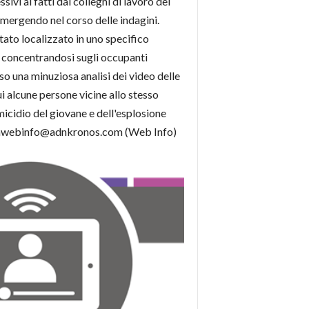
vi ai fatti dai colleghi di lavoro del
mergendo nel corso delle indagini.
stato localizzato in uno specifico
va concentrandosi sugli occupanti
rso una minuziosa analisi dei video delle
i alcune persone vicine allo stesso
micidio del giovane e dell'esplosione
onacawebinfo@adnkronos.com (Web Info)