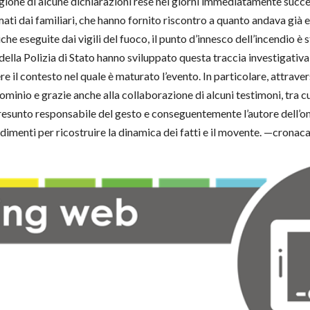
gione di alcune dichiarazioni rese nei giorni immediatamente successi
i dai familiari, che hanno fornito riscontro a quanto andava già e
he eseguite dai vigili del fuoco, il punto d’innesco dell’incendio è 
 della Polizia di Stato hanno sviluppato questa traccia investigati
re il contesto nel quale è maturato l’evento. In particolare, attrave
minio e grazie anche alla collaborazione di alcuni testimoni, tra cu
l presunto responsabile del gesto e conseguentemente l’autore dell’o
ndimenti per ricostruire la dinamica dei fatti e il movente. —cr