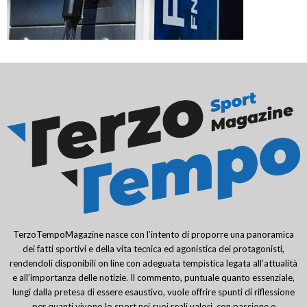
TerzoTempoMagazine nasce con l’intento di proporre una panoramica
dei fatti sportivi e della vita tecnica ed agonistica dei protagonisti,
rendendoli disponibili on line con adeguata tempistica legata all’attualità
e all’importanza delle notizie. Il commento, puntuale quanto essenziale,
lungi dalla pretesa di essere esaustivo, vuole offrire spunti di riflessione
per quanti vivono lo sport nei suoi reali valori, con passione e