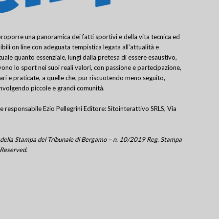
porre una panoramica dei fatti sportivi e della vita tecnica ed
bili on line con adeguata tempistica legata all’attualità e
uale quanto essenziale, lungi dalla pretesa di essere esaustivo,
ivono lo sport nei suoi reali valori, con passione e partecipazione,
lari e praticate, a quelle che, pur riscuotendo meno seguito,
involgendo piccole e grandi comunità.
e responsabile Ezio Pellegrini Editore: Sitointerattivo SRLS, Via
tro della Stampa del Tribunale di Bergamo – n. 10/2019 Reg. Stampa
 Reserved.