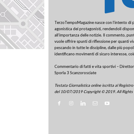
TerzoTempoMagazine nasce con l’intento di pro
agonistica dei protagonisti, rendendoli disponi
all’importanza delle notizie. Il commento, punt
vuole offrire spunti di riflessione per quanti v
pescando in tutte le discipline, dalle più popo
identificano movimenti di sicuro interesse, co
Commentario di fatti e vita sportivi – Direttor
Sporla 3 Scanzorosciate
Testata Giornalistica online iscritta al Regis
del 10/07/2019 Copyright © 2019. All Rights