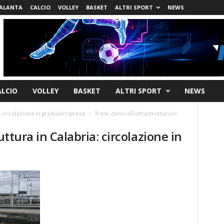
ALANTA
CALCIO
VOLLEY
BASKET
ALTRI SPORT
NEWS
ALCIO
VOLLEY
BASKET
ALTRI SPORT
NEWS
a: circolazione in graduale ripresa
Treni, danni all’infrastruttura in
uttura in Calabria: circolazione in