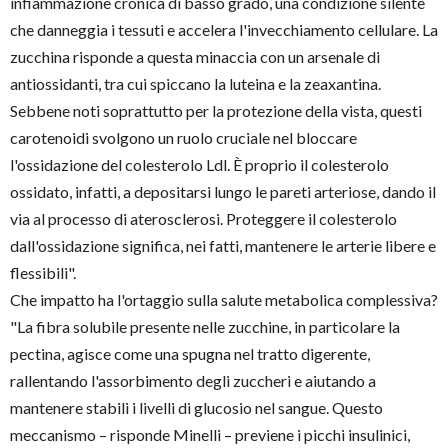
infiammazione cronica di basso grado, una condizione silente
che danneggia i tessuti e accelera l'invecchiamento cellulare. La
zucchina risponde a questa minaccia con un arsenale di
antiossidanti, tra cui spiccano la luteina e la zeaxantina.
Sebbene noti soprattutto per la protezione della vista, questi
carotenoidi svolgono un ruolo cruciale nel bloccare
l'ossidazione del colesterolo Ldl. È proprio il colesterolo
ossidato, infatti, a depositarsi lungo le pareti arteriose, dando il
via al processo di aterosclerosi. Proteggere il colesterolo
dall'ossidazione significa, nei fatti, mantenere le arterie libere e
flessibili".
Che impatto ha l'ortaggio sulla salute metabolica complessiva?
"La fibra solubile presente nelle zucchine, in particolare la
pectina, agisce come una spugna nel tratto digerente,
rallentando l'assorbimento degli zuccheri e aiutando a
mantenere stabili i livelli di glucosio nel sangue. Questo
meccanismo – risponde Minelli – previene i picchi insulinici,