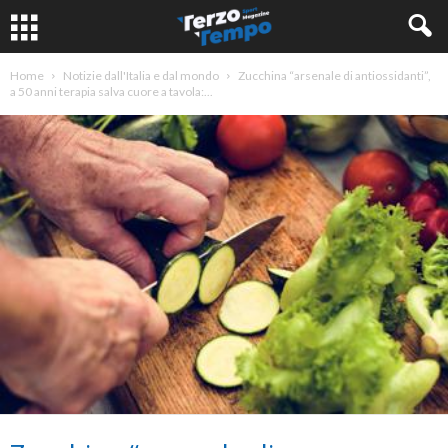
Home
Notizie dall'Italia e dal mondo
Zucchina “arsenale di antiossidanti”,
a 50 anni terapia salva cuore a tavola:...