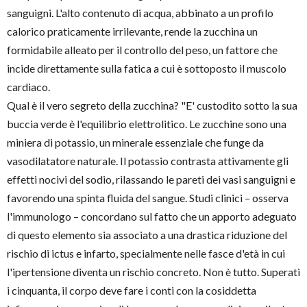
sanguigni. L'alto contenuto di acqua, abbinato a un profilo
calorico praticamente irrilevante, rende la zucchina un
formidabile alleato per il controllo del peso, un fattore che
incide direttamente sulla fatica a cui è sottoposto il muscolo
cardiaco.
Qual è il vero segreto della zucchina? "E' custodito sotto la sua
buccia verde è l'equilibrio elettrolitico. Le zucchine sono una
miniera di potassio, un minerale essenziale che funge da
vasodilatatore naturale. Il potassio contrasta attivamente gli
effetti nocivi del sodio, rilassando le pareti dei vasi sanguigni e
favorendo una spinta fluida del sangue. Studi clinici – osserva
l'immunologo – concordano sul fatto che un apporto adeguato
di questo elemento sia associato a una drastica riduzione del
rischio di ictus e infarto, specialmente nelle fasce d'età in cui
l'ipertensione diventa un rischio concreto. Non è tutto. Superati
i cinquanta, il corpo deve fare i conti con la cosiddetta