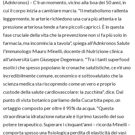
(Adnkronos) – C'è un momento, vicino alla boa dei 50 anni, in
cui il corpo inizia a cambiare marcia. "Il metabolismo rallenta
leggermente, le arterie richiedono una cura più attenta e la
pressione arteriosa tende a fare piccoli capricci. È in questa
fase cruciale della vita che la prevenzione non si fa più solo in
farmacia, ma incomincia a tavola", spiega all'Adnkronos Salute
l'immunologo Mauro Minelli, docente di Nutrizione clinica
all'università Lum Giuseppe Degennaro. "Tra i tanti superfood
esotici che spesso popolano le cronache salutistiche, ce n'è uno
incredibilmente comune, economico e sottovalutato che la
scienza medica sta riscoprendo come un vero e proprio
custode della salute cardiovascolare: la zucchina", dice. Dal
punto di vista botanico parliamo della Cucurbita pepo, un
ortaggio composto per oltre il 95% da acqua. "Questa
straordinaria idratazione naturale è il primo tassello del suo
potere terapeutico. Superare i cinquant'anni – ricorda Minelli –
comporta spesso una fisiologica perdita di elasticità dei vasi