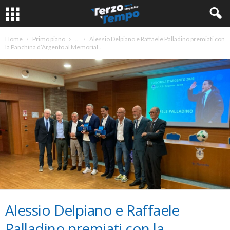
Home
Primo piano
...
Alessio Delpiano e Raffaele Palladino premiati con
la Panchina d’Argento al Memorial...
Alessio Delpiano e Raffaele
Palladino premiati con la