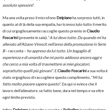
assoluto spessore
”.
Ma una volta preso il microfono
Delpiano
ha sorpreso tutti, in
quanto al di là della sua empatia, ha riconosciuto tutto il merito
di cui orgogliosamente raccoglie questo premio in
Claudio
Foscarini
(presente in sala). “
A lui devo tutto. Da quando mi ha
allenato all’Alzano Virescit nell’anno della promozione in Serie
B
– racconta –
ho appreso da lui tutto. Un bagaglio di
esperienza e di umanità che mi porto addosso ancora oggi e
che cerco a mia volta di trasmettere ai miei giocatori,
soprattutto quelli più giovani”
. E
Claudio Foscarini
a sua volta è
stato orgoglioso di raccogliere questo complimento, “
Mi ha
fatto molto piacere sapere questo
”. Da qui si evince che il
lavoro dell’allenatore, se fatto bene, dura nel tempo e va oltre
ogni limite previsto.
Infine
Delpiano
è riuscito a scucire a
Palladino
la realizzazione