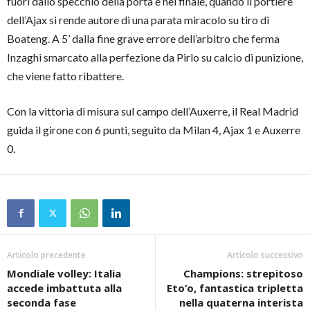
fuori dallo specchio della porta e nel finale, quando il portiere
dell’Ajax si rende autore di una parata miracolo su tiro di
Boateng. A 5’ dalla fine grave errore dell’arbitro che ferma
Inzaghi smarcato alla perfezione da Pirlo su calcio di punizione,
che viene fatto ribattere.
Con la vittoria di misura sul campo dell’Auxerre, il Real Madrid
guida il girone con 6 punti, seguito da Milan 4, Ajax 1 e Auxerre
0.
Articolo precedente
Articolo successivo
Mondiale volley: Italia
Champions: strepitoso
accede imbattuta alla
Eto’o, fantastica tripletta
seconda fase
nella quaterna interista