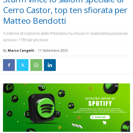
Cerro Castor, top ten sfiorata per
Matteo Bendotti
Il 23enne di Castione della Presolana ha chiuso in sedicesima posizione,
lontano 1"99 dal vincitore.
By
Marco Cangelli
-
11 Settembre 2025