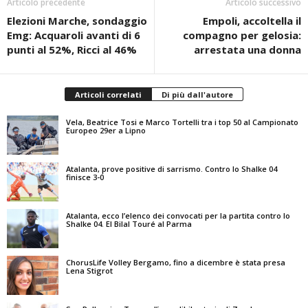
Articolo precedente
Articolo successivo
Elezioni Marche, sondaggio
Empoli, accoltella il
Emg: Acquaroli avanti di 6
compagno per gelosia:
punti al 52%, Ricci al 46%
arrestata una donna
Articoli correlati
Di più dall'autore
Vela, Beatrice Tosi e Marco Tortelli tra i top 50 al Campionato
Europeo 29er a Lipno
Atalanta, prove positive di sarrismo. Contro lo Shalke 04
finisce 3-0
Atalanta, ecco l’elenco dei convocati per la partita contro lo
Shalke 04. El Bilal Touré al Parma
ChorusLife Volley Bergamo, fino a dicembre è stata presa
Lena Stigrot