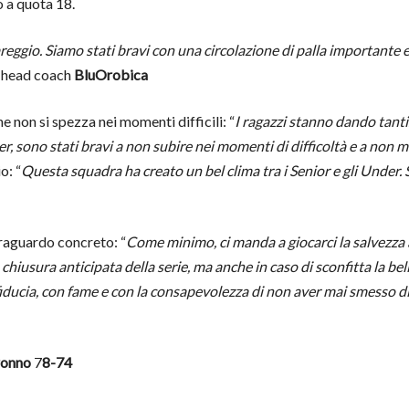
 a quota 18.
ggio. Siamo stati bravi con una circolazione di palla importante e un
, head coach
BluOrobica
 non si spezza nei momenti difficili: “
I ragazzi stanno dando tant
nder, sono stati bravi a non subire nei momenti di difficoltà e a non m
o: “
Questa squadra ha creato un bel clima tra i Senior e gli Under. 
 traguardo concreto: “
Come minimo, ci manda a giocarci la salvezza a
a chiusura anticipata della serie, ma anche in caso di sconfitta la b
fiducia, con fame e con la consapevolezza di non aver mai smesso di
ronno
7
8-74