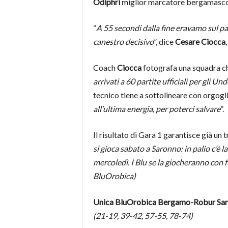
Odiphri
miglior marcatore bergamasco
“
A 55 secondi dalla fine eravamo sul pare
canestro decisivo
”, dice
Cesare Ciocca
Coach
Ciocca
fotografa una squadra che
arrivati a 60 partite ufficiali per gli U
tecnico tiene a sottolineare con orgogli
all’ultima energia, per poterci salvare
”.
Il risultato di Gara 1 garantisce già un
si gioca sabato a Saronno: in palio c’è l
mercoledì. I Blu se la giocheranno con 
BluOrobica)
Unica BluOrobica Bergamo-
Robur Sa
(21-19, 39-42, 57-55, 78-74)