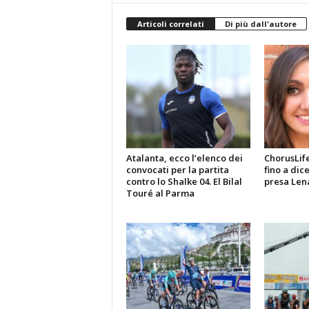
Articoli correlati
Di più dall'autore
Atalanta, ecco l’elenco dei
ChorusLif
convocati per la partita
fino a dic
contro lo Shalke 04. El Bilal
presa Len
Touré al Parma