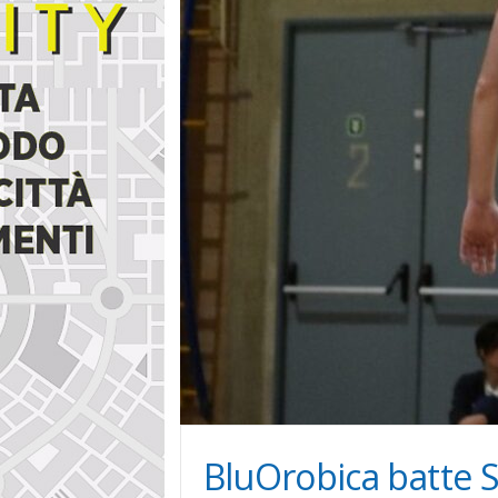
i
n
e
BluOrobica batte S