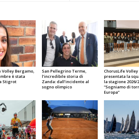
e Volley Bergamo,
San Pellegrino Terme,
ChorusLife Volle
embre è stata
l’incredibile storia di
presentata la sq
a Stigrot
Zanda: dall’incidente al
la stagione 2026/2
sogno olimpico
“Sogniamo di torn
Europa”