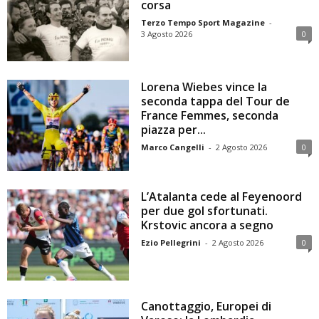
corsa
Terzo Tempo Sport Magazine
-
3 Agosto 2026
0
Lorena Wiebes vince la
seconda tappa del Tour de
France Femmes, seconda
piazza per...
Marco Cangelli
-
2 Agosto 2026
0
L’Atalanta cede al Feyenoord
per due gol sfortunati.
Krstovic ancora a segno
Ezio Pellegrini
-
2 Agosto 2026
0
Canottaggio, Europei di