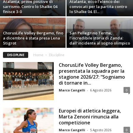
Atalanta, prove positive di
Atalanta, ecco l’elenco dei
sarrismo. Contro lo Shalke 04
convocati per la partita contro
finisce 3-0
lo Shalke 04. El...
ChorusLife Volley Bergamo, fino
San Pellegrino Terme,
a dicembre è stata presa Lena
l’incredibile storia di Zanda:
Stigrot
dall’incidente al sogno olimpico
DISCIPLINE
Home
Discipline
ChorusLife Volley Bergamo,
presentata la squadra per la
stagione 2026/27: “Sogniamo
di tornare in...
Marco Cangelli
-
6 Agosto 2026
0
Europei di atletica leggera,
Marta Zenoni rinuncia alla
competizione
Marco Cangelli
-
5 Agosto 2026
0