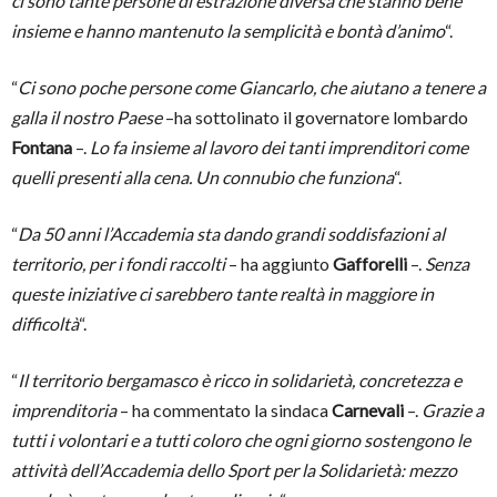
ci sono tante persone di estrazione diversa che stanno bene
insieme e hanno mantenuto la semplicità e bontà d’animo
“.
“
Ci sono poche persone come Giancarlo, che aiutano a tenere a
galla il nostro Paese
–ha sottolinato il governatore lombardo
Fontana
–.
Lo fa insieme al lavoro dei tanti imprenditori come
quelli presenti alla cena. Un connubio che funziona
“.
“
Da 50 anni l’Accademia sta dando grandi soddisfazioni al
territorio, per i fondi raccolti
– ha aggiunto
Gafforelli
–.
Senza
queste iniziative ci sarebbero tante realtà in maggiore in
difficoltà
“.
“
Il territorio bergamasco è ricco in solidarietà, concretezza e
imprenditoria
– ha commentato la sindaca
Carnevali
–.
Grazie a
tutti i volontari e a tutti coloro che ogni giorno sostengono le
attività dell’Accademia dello Sport per la Solidarietà: mezzo