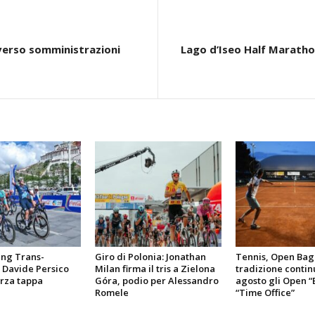
 verso somministrazioni
Lago d’Iseo Half Marathon
ang Trans-
Giro di Polonia: Jonathan
Tennis, Open Bagn
 Davide Persico
Milan firma il tris a Zielona
tradizione continu
erza tappa
Góra, podio per Alessandro
agosto gli Open “
Romele
“Time Office”