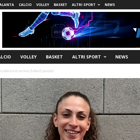
ALANTA
CALCIO
VOLLEY
BASKET
ALTRI SPORT
NEWS
ALCIO
VOLLEY
BASKET
ALTRI SPORT
NEWS
ciatrice in arrivo: Erika Esposito