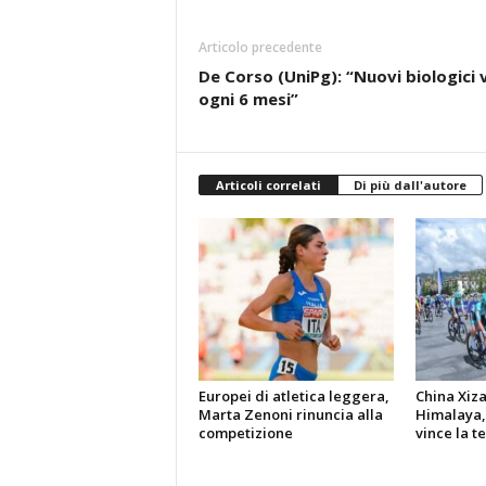
Articolo precedente
De Corso (UniPg): “Nuovi biologici
ogni 6 mesi”
Articoli correlati
Di più dall'autore
Europei di atletica leggera,
China Xiz
Marta Zenoni rinuncia alla
Himalaya,
competizione
vince la t