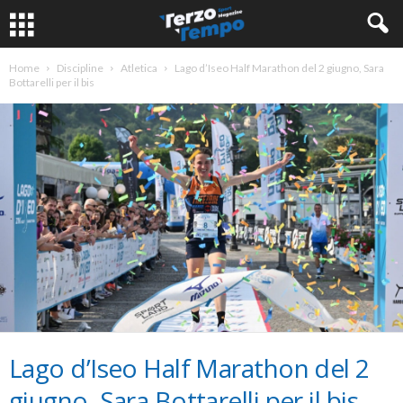
Home
Discipline
Atletica
Lago d’Iseo Half Marathon del 2 giugno, Sara
Bottarelli per il bis
Lago d’Iseo Half Marathon del 2
giugno, Sara Bottarelli per il bis