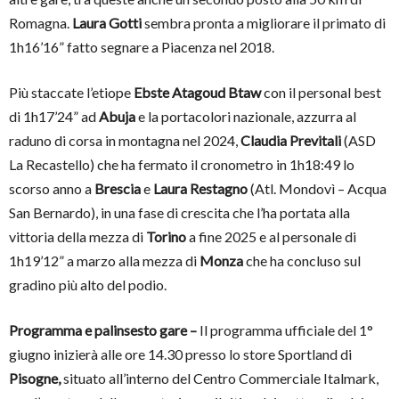
Romagna.
Laura Gotti
sembra pronta a migliorare il primato di
1h16’16” fatto segnare a Piacenza nel 2018.
Più staccate l’etiope
Ebste Atagoud Btaw
con il personal best
di 1h17’24” ad
Abuja
e la portacolori nazionale, azzurra al
raduno di corsa in montagna nel 2024,
Claudia Previtali
(ASD
La Recastello) che ha fermato il cronometro in 1h18:49 lo
scorso anno a
Brescia
e
Laura Restagno
(Atl. Mondovì – Acqua
San Bernardo), in una fase di crescita che l’ha portata alla
vittoria della mezza di
Torino
a fine 2025 e al personale di
1h19’12” a marzo alla mezza di
Monza
che ha concluso sul
gradino più alto del podio.
Programma e palinsesto gare –
Il programma ufficiale del 1°
giugno inizierà alle ore 14.30 presso lo store Sportland di
Pisogne,
situato all’interno del Centro Commerciale Italmark,