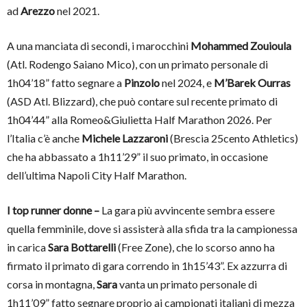
ad
Arezzo
nel 2021.
A una manciata di secondi, i marocchini
Mohammed Zouioula
(Atl. Rodengo Saiano Mico), con un primato personale di
1h04’18” fatto segnare a
Pinzolo
nel 2024, e
M’Barek Ourras
(ASD Atl. Blizzard), che può contare sul recente primato di
1h04’44” alla Romeo&Giulietta Half Marathon 2026. Per
l’Italia c’è anche
Michele Lazzaroni
(Brescia 25cento Athletics)
che ha abbassato a 1h11’29” il suo primato, in occasione
dell’ultima Napoli City Half Marathon.
I top runner donne –
La gara più avvincente sembra essere
quella femminile, dove si assisterà alla sfida tra la campionessa
in carica
Sara Bottarelli
(Free Zone), che lo scorso anno ha
firmato il primato di gara correndo in 1h15’43”. Ex azzurra di
corsa in montagna,
Sara
vanta un primato personale di
1h11’09” fatto segnare proprio ai campionati italiani di mezza