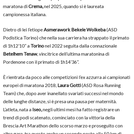
maratona di
Crema,
nel 2025, quando si è laureata
campionessa italiana.
Dietro di lei l’etiope
Asmerawork Bekele Wolkeba
(ASD
Podistica Torino) che nella sua carriera ha strappato il primato
di 1h12’10” a
Torino
nel 2022 seguita dalla connazionale
Betelhem Tenaw
, vincitrice dell’ultima maratonina di
Pordenone con il primato di 1h14’36”.
È rientrata da poco alle competizioni l’ex azzurra ai campionati
europei di maratona 2018,
Laura Gotti
(ASD Rosa Running
Team) che, dopo aver inanellato svariati successi nel mondo
delle lunghe distanze, si è presa una pausa per maternità.
L’atleta, nata a
Iseo,
negli ultimi mesi ha fatto registrare un
trend di podi scatenato, cominciato con la vittoria della
Brescia Art Marathon dello scorso marzo e proseguito con
altre gare, tra queste anche un secondo posto alla 50 km di