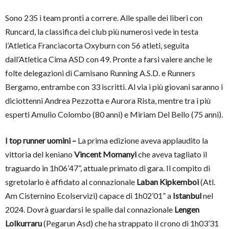
Sono 235 i team pronti a correre. Alle spalle dei liberi con
Runcard, la classifica dei club più numerosi vede in testa
l’Atletica Franciacorta Oxyburn con 56 atleti, seguita
dall’Atletica Cima ASD con 49. Pronte a farsi valere anche le
folte delegazioni di Camisano Running A.S.D. e Runners
Bergamo, entrambe con 33 iscritti. Al via i più giovani saranno i
diciottenni Andrea Pezzotta e Aurora Rista, mentre tra i più
esperti Amulio Colombo (80 anni) e Miriam Del Bello (75 anni).
I top runner uomini –
La prima edizione aveva applaudito la
vittoria del keniano
Vincent Momanyi
che aveva tagliato il
traguardo in 1h06’47”, attuale primato di gara. Il compito di
sgretolarlo è affidato al connazionale
Laban Kipkemboi
(Atl.
Am Cisternino Ecolservizi) capace di 1h02’01” a
Istanbul
nel
2024. Dovrà guardarsi le spalle dal connazionale
Lengen
Lolkurraru
(Pegarun Asd) che ha strappato il crono di 1h03’31