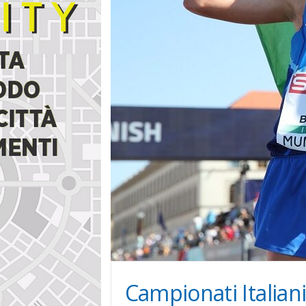
i
n
e
Campionati Italiani