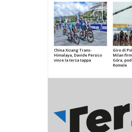
China Xizang Trans-
Giro di Po
Himalaya, Davide Persico
Milan firma
vince la terza tappa
Góra, pod
Romele