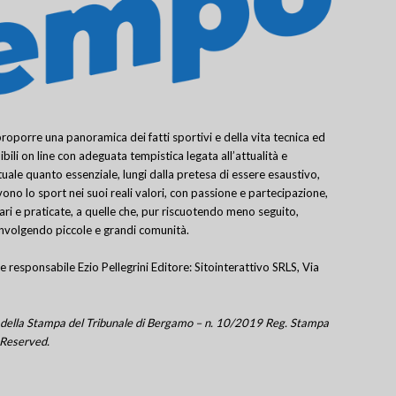
porre una panoramica dei fatti sportivi e della vita tecnica ed
bili on line con adeguata tempistica legata all’attualità e
uale quanto essenziale, lungi dalla pretesa di essere esaustivo,
ivono lo sport nei suoi reali valori, con passione e partecipazione,
lari e praticate, a quelle che, pur riscuotendo meno seguito,
involgendo piccole e grandi comunità.
e responsabile Ezio Pellegrini Editore: Sitointerattivo SRLS, Via
tro della Stampa del Tribunale di Bergamo – n. 10/2019 Reg. Stampa
 Reserved.