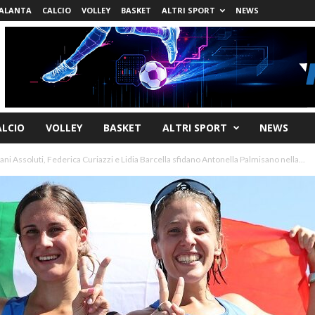
ALANTA
CALCIO
VOLLEY
BASKET
ALTRI SPORT
NEWS
ALCIO
VOLLEY
BASKET
ALTRI SPORT
NEWS
ani Assoluti, Federica Curiazzi e Lidia Barcella sfidano Antonella Palmisano nella...