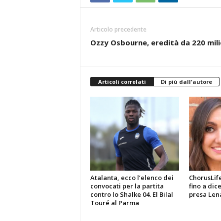
Articolo precedente
Ozzy Osbourne, eredità da 220 milion
Articoli correlati
Di più dall'autore
Atalanta, ecco l’elenco dei
ChorusLif
convocati per la partita
fino a dic
contro lo Shalke 04. El Bilal
presa Len
Touré al Parma