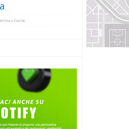
ia
ramma a Caorle.