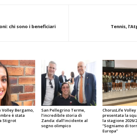
i: chi sono i beneficiari
Tennis, l’A
e Volley Bergamo,
San Pellegrino Terme,
ChorusLife Volle
embre è stata
l’incredibile storia di
presentata la sq
a Stigrot
Zanda: dall’incidente al
la stagione 2026/2
sogno olimpico
“Sogniamo di torn
Europa”