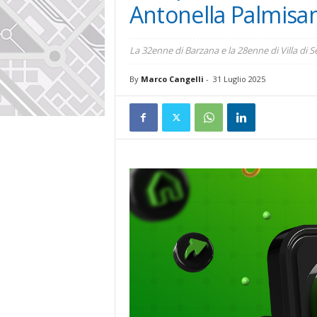
Antonella Palmisan
La 32enne di Barzana e la 28enne di Villa di 
By
Marco Cangelli
-
31 Luglio 2025