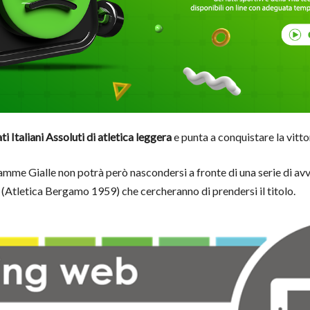
 Italiani Assoluti di atletica leggera
e punta a conquistare la vittor
Fiamme Gialle non potrà però nascondersi a fronte di una serie di avv
(Atletica Bergamo 1959) che cercheranno di prendersi il titolo.