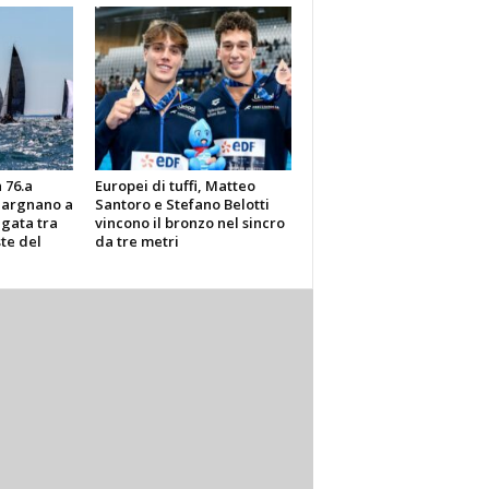
 76.a
Europei di tuffi, Matteo
Gargnano a
Santoro e Stefano Belotti
gata tra
vincono il bronzo nel sincro
ste del
da tre metri