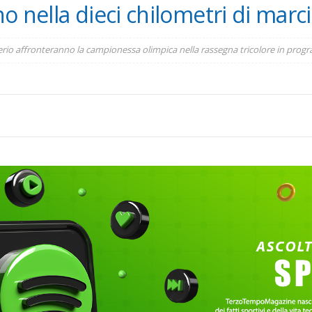
o nella dieci chilometri di marc
Serio affronteranno la campionessa olimpica nella rassegna tricolore in prog