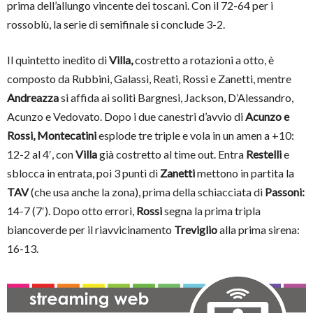
prima dell’allungo vincente dei toscani. Con il 72-64 per i
rossoblù, la serie di semifinale si conclude 3-2.
Il quintetto inedito di
Villa,
costretto a rotazioni a otto, è
composto da Rubbini, Galassi, Reati, Rossi e Zanetti, mentre
Andreazza
si affida ai soliti Bargnesi, Jackson, D’Alessandro,
Acunzo e Vedovato. Dopo i due canestri d’avvio di
Acunzo e
Rossi, Montecatini
esplode tre triple e vola in un amen a +10:
12-2 al 4′, con
Villa
già costretto al time out. Entra
Restelli
e
sblocca in entrata, poi 3 punti di
Zanetti
mettono in partita la
TAV
(che usa anche la zona), prima della schiacciata di
Passoni:
14-7 (7′). Dopo otto errori,
Rossi
segna la prima tripla
biancoverde per il riavvicinamento
Treviglio
alla prima sirena:
16-13.