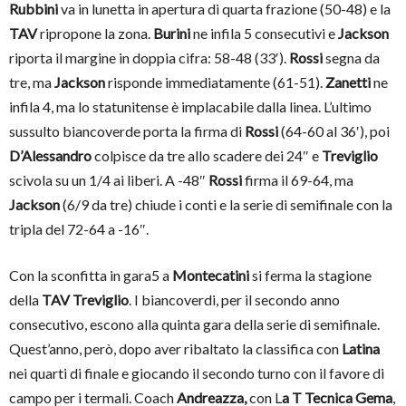
Rubbini
va in lunetta in apertura di quarta frazione (50-48) e la
TAV
ripropone la zona.
Burini
ne infila 5 consecutivi e
Jackson
riporta il margine in doppia cifra: 58-48 (33′).
Rossi
segna da
tre, ma
Jackson
risponde immediatamente (61-51).
Zanetti
ne
infila 4, ma lo statunitense è implacabile dalla linea. L’ultimo
sussulto biancoverde porta la firma di
Rossi
(64-60 al 36′), poi
D’Alessandro
colpisce da tre allo scadere dei 24″ e
Treviglio
scivola su un 1/4 ai liberi. A -48″
Rossi
firma il 69-64, ma
Jackson
(6/9 da tre) chiude i conti e la serie di semifinale con la
tripla del 72-64 a -16″.
Con la sconfitta in gara5 a
Montecatini
si ferma la stagione
della
TAV Treviglio
. I biancoverdi, per il secondo anno
consecutivo, escono alla quinta gara della serie di semifinale.
Quest’anno, però, dopo aver ribaltato la classifica con
Latina
nei quarti di finale e giocando il secondo turno con il favore di
campo per i termali. Coach
Andreazza,
con L
a T Tecnica Gema
,