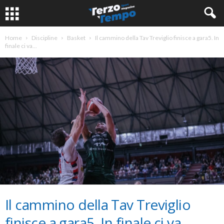
Home
Discipline
Basket
Il cammino della Tav Treviglio finisce a gara5. In
finale ci va...
Il cammino della Tav Treviglio
finisce a gara5. In finale ci va