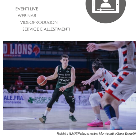
Rubbini (LNP/Pallacanestro Montecatini/Sara Bonelli)