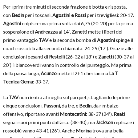
Per i primi tre minuti di seconda frazione è botta e risposta,
con
Bedin
per i toscani,
Agostini e Rossi
per i trevigliesi: 20-17.
Agostini
colpisce una prima volta dai 6,75 (20-20) per la prima
sospensione di
Andreazza
al 14′.
Zanetti
mette i liberi del
primo vantaggio
TAV
e la seconda bomba di
Agostini
spinge il
coach rossoblù alla seconda chiamata: 24-29 (17′). Grazie alle
conclusioni pesanti di
Restelli
(26-32 al 18′) e
Zanetti
(30-37 al
20′), i biancoverdi vanno in controllo del punteggio. Ma prima
della pausa lunga,
Acunzo
mette il 2+1 che rianima
La T
Tecnica Gema
: 33-37.
La
TAV
non rientra al meglio sul parquet, sbagliando le prime
cinque conclusioni.
Passoni,
da tre, e
Bedin,
da rimbalzo
offensivo, riportano avanti
Montecatini:
38-37 (24′).
Reati
segna i suoi primi punti dall’arco (38-40), ma
Jackson
replica e i
rossoblù vanno 43-41 (26′). Anche
Morina
trova una bella