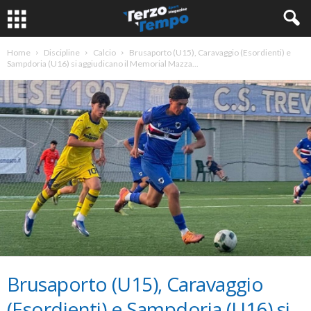
Home
Discipline
Calcio
Brusaporto (U15), Caravaggio (Esordienti) e
Sampdoria (U16) si aggiudicano il Memorial Mazza...
Brusaporto (U15), Caravaggio
(Esordienti) e Sampdoria (U16) si