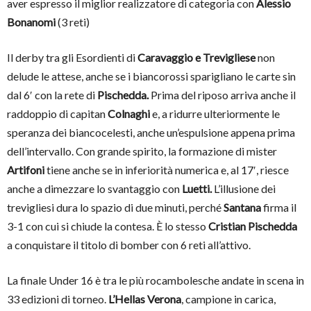
aver espresso il miglior realizzatore di categoria con
Alessio
Bonanomi
(3 reti)
Il derby tra gli Esordienti di
Caravaggio e Trevigliese
non
delude le attese, anche se i biancorossi sparigliano le carte sin
dal 6′ con la rete di
Pischedda.
Prima del riposo arriva anche il
raddoppio di capitan
Colnaghi
e, a ridurre ulteriormente le
speranza dei biancocelesti, anche un’espulsione appena prima
dell’intervallo. Con grande spirito, la formazione di mister
Artifoni
tiene anche se in inferiorità numerica e, al 17′, riesce
anche a dimezzare lo svantaggio con
Luetti.
L’illusione dei
trevigliesi dura lo spazio di due minuti, perché
Santana
firma il
3-1 con cui si chiude la contesa. È lo stesso
Cristian Pischedda
a conquistare il titolo di bomber con 6 reti all’attivo.
La finale Under 16 è tra le più rocambolesche andate in scena in
33 edizioni di torneo.
L’Hellas Verona
, campione in carica,