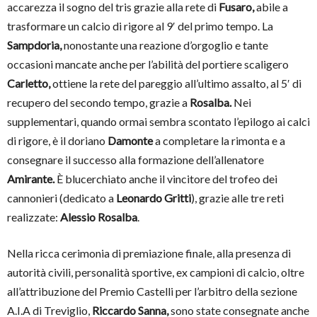
accarezza il sogno del tris grazie alla rete di
Fusaro,
abile a
trasformare un calcio di rigore al 9′ del primo tempo. La
Sampdoria,
nonostante una reazione d’orgoglio e tante
occasioni mancate anche per l’abilità del portiere scaligero
Carletto,
ottiene la rete del pareggio all’ultimo assalto, al 5′ di
recupero del secondo tempo, grazie a
Rosalba.
Nei
supplementari, quando ormai sembra scontato l’epilogo ai calci
di rigore, è il doriano
Damonte
a completare la rimonta e a
consegnare il successo alla formazione dell’allenatore
Amirante.
È blucerchiato anche il vincitore del trofeo dei
cannonieri (dedicato a
Leonardo Gritti
), grazie alle tre reti
realizzate:
Alessio Rosalba
.
Nella ricca cerimonia di premiazione finale, alla presenza di
autorità civili, personalità sportive, ex campioni di calcio, oltre
all’attribuzione del Premio Castelli per l’arbitro della sezione
A.I.A di Treviglio,
Riccardo Sanna,
sono state consegnate anche