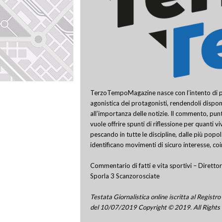
TerzoTempoMagazine nasce con l’intento di pro
agonistica dei protagonisti, rendendoli disponi
all’importanza delle notizie. Il commento, punt
vuole offrire spunti di riflessione per quanti v
pescando in tutte le discipline, dalle più popo
identificano movimenti di sicuro interesse, co
Commentario di fatti e vita sportivi – Direttor
Sporla 3 Scanzorosciate
Testata Giornalistica online iscritta al Regis
del 10/07/2019 Copyright © 2019. All Rights