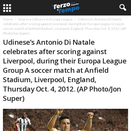
Home
Impresa Udinese in Europa League
Udinese's Antonio Di Natale
celebrates after scoring against Liverpool, during their Europa League Group A
soccer match at Anfield Stadium, Liverpool, England, Thursday Oct. 4, 2012. (AP
Photo/Jon Super)
Udinese’s Antonio Di Natale
celebrates after scoring against
Liverpool, during their Europa League
Group A soccer match at Anfield
Stadium, Liverpool, England,
Thursday Oct. 4, 2012. (AP Photo/Jon
Super)