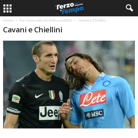
Home
Pari Juve sulla via dello scudetto
Cavani e Chiellini
Cavani e Chiellini