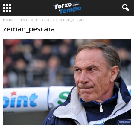
Home
In B Toro e Pescara ko
zeman_pescara
zeman_pescara