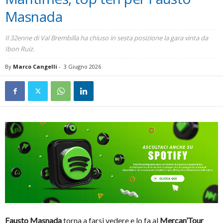
Masnada
Il 32enne di Val Brembilla ha chiuso in sesta posizione la gara vinta da
Ibon Ruiz.
By
Marco Cangelli
-
3 Giugno 2026
Fausto Masnada
torna a farsi vedere e lo fa al
Mercan’Tour