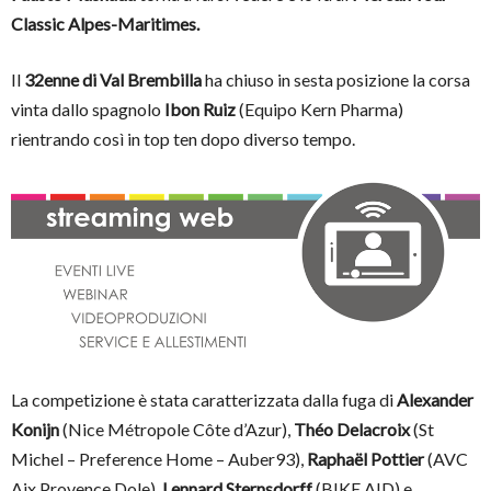
Classic Alpes-Maritimes.
Il
32enne di Val Brembilla
ha chiuso in sesta posizione la corsa
vinta dallo spagnolo
Ibon Ruiz
(Equipo Kern Pharma)
rientrando così in top ten dopo diverso tempo.
La competizione è stata caratterizzata dalla fuga di
Alexander
Konijn
(Nice Métropole Côte d’Azur),
Théo Delacroix
(St
Michel – Preference Home – Auber93),
Raphaël Pottier
(AVC
Aix Provence Dole),
Lennard Sternsdorff
(BIKE AID) e