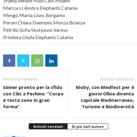
Jirjena Renate Mad Cats Milano
Marcucci Ambra Elephants Catania
Mengo Marta Lions Bergamo
Peroni Chiara Daemons Monza Brianza
Petrillo Sofia Skorpions Varese
Privitera Giulia Elephants Catania
Articolo precedente
Articolo successivo
Sinner pronto per la sfida
Moby, con Medfest per 4
con Cilic a Pechino: “Corpo
giorni Olbia diventa
e testa sono in gran
capitale Mediterraneo,
forma”
Turismo e Biodiversità
Articoli correlati
Di più dall'autore