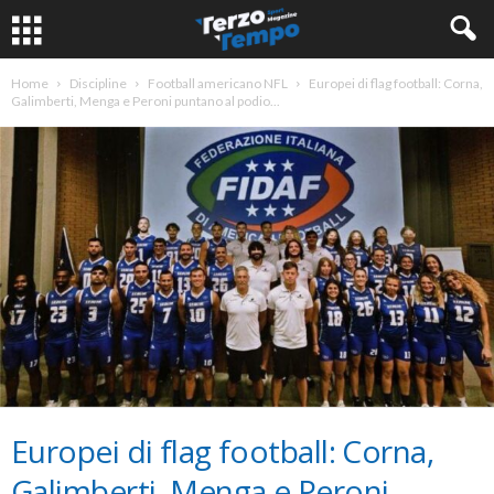
Home
Discipline
Football americano NFL
Europei di flag football: Corna,
Galimberti, Menga e Peroni puntano al podio...
Europei di flag football: Corna,
Galimberti, Menga e Peroni