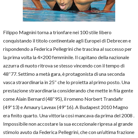
Filippo Magnini torna a trionfare nei 100 stile libero
conquistando il titolo continentale agli Europei di Debrecen e
rispondendo a Federica Pellegrini che trascina al successo per
la prima volta la 4×200 femminile. Il capitano della nazionale
azzurra di nuoto ritrova se stesso vincendo con il tempo di
48″77. Settimo a metà gara, è protagonista di una seconda
vasca straordinaria in 25″ che lo proietta al primo posto. Una
prestazione straordinaria considerando che mette in fila gente
come Alain Bernard (48″95), il romeno Norbert Trandafir
(49″13) e Amaury Laveax (49″16). A Budapest 2010 Magno
era finito quarto. Una vittoria così mancava da prima del 2008 .
Impossibile non accostare la sua eccezionale ripresa al grande
stimolo avuto da Federica Pellegrini, che con un’ultima frazione