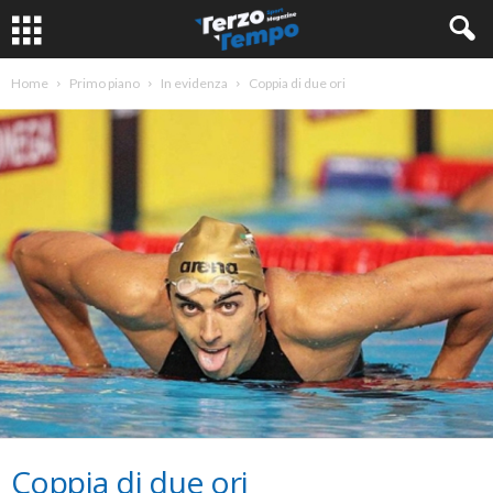
Home
Primo piano
In evidenza
Coppia di due ori
Coppia di due ori