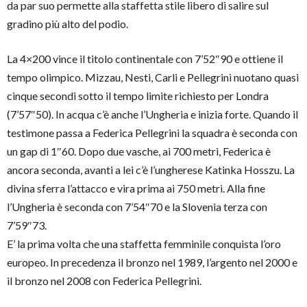
da par suo permette alla staffetta stile libero di salire sul
gradino più alto del podio.
La 4×200 vince il titolo continentale con 7’52″90 e ottiene il
tempo olimpico. Mizzau, Nesti, Carli e Pellegrini nuotano quasi
cinque secondi sotto il tempo limite richiesto per Londra
(7’57″50). In acqua c’è anche l’Ungheria e inizia forte. Quando il
testimone passa a Federica Pellegrini la squadra è seconda con
un gap di 1″60. Dopo due vasche, ai 700 metri, Federica è
ancora seconda, avanti a lei c’è l’ungherese Katinka Hosszu. La
divina sferra l’attacco e vira prima ai 750 metri. Alla fine
l’Ungheria è seconda con 7’54″70 e la Slovenia terza con
7’59″73.
E’ la prima volta che una staffetta femminile conquista l’oro
europeo. In precedenza il bronzo nel 1989, l’argento nel 2000 e
il bronzo nel 2008 con Federica Pellegrini.