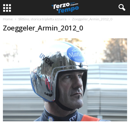
Home
Slittino, storica tripletta azzurra
Zoeggeler_Armin_2012_0
Zoeggeler_Armin_2012_0