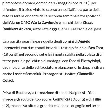
piemontese domani, domenica 17 maggio (ore 20.30), per
difendere il trofeo vinto lo scorso anno. Dall’altra parte della
rete ci sarà la vincente della seconda semifinale tra i polacchi
dell’Aluron CMC Warta Zawiercie
e i turchi dello
Ziraat
Bankkart Ankara
, sotto rete oggi alle 20.30 a caccia del pass.
Una partita quasi lineare quella degli uomini di
Angelo
Lorenzetti
, con due grandi brividi: il fastidio fisico di
Ben Tara
(18 punti) nel secondo set e la rimonta subita nella volata di un
terzo parziale poi chiuso ai vantaggi con l’ace di
Plotnytskyi,
decimo punto dello schiacciatore bianconero. In doppia cifra a
anche
Loser e Semeniuk
. Protagonisti, inoltre,
Giannelli e
Colaci
.
Priva di
Bednorz,
la formazione di coach
Nalpek
si affida
invece agli acuti del top scorer
Gomułka
(19 punti) e di
Tillie
(12), ma non va oltre la grande reazione di orgoglio nel terzo