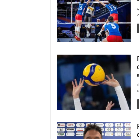
V
2
R
I
c