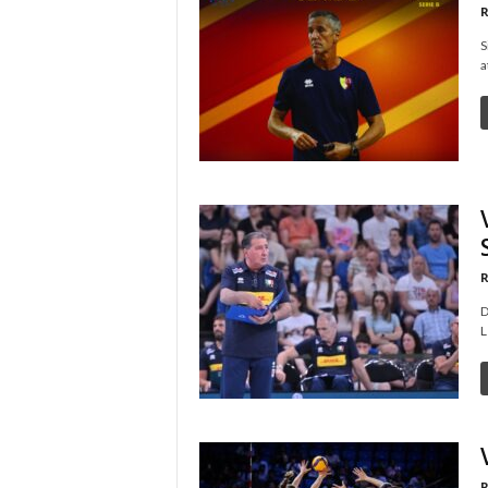
R
S
a
R
D
L
R