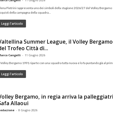
arco Cangelli
-
11 Giugno 2026
lena Pietrini rappresenta uno dei simboli della stagione 2026/27 del Volley Bergamo 19
cquisti della campagna della squadra...
Leggi l'articolo
Valtellina Summer League, il Volley Bergamo 
del Trofeo Città di...
arco Cangelli
-
11 Giugno 2026
l Volley Bergamo 1991 riparte con una squadra tutta nuova e lo fa puntando già al primo ti
Leggi l'articolo
Volley Bergamo, in regia arriva la palleggiat
Safa Allaoui
edazione
-
8 Giugno 2026