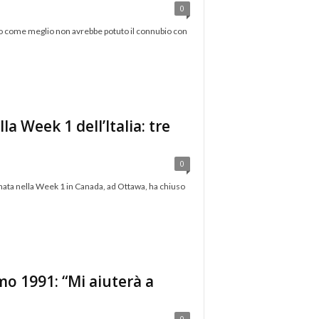
0
 come meglio non avrebbe potuto il connubio con
la Week 1 dell’Italia: tre
0
gnata nella Week 1 in Canada, ad Ottawa, ha chiuso
amo 1991: “Mi aiuterà a
0