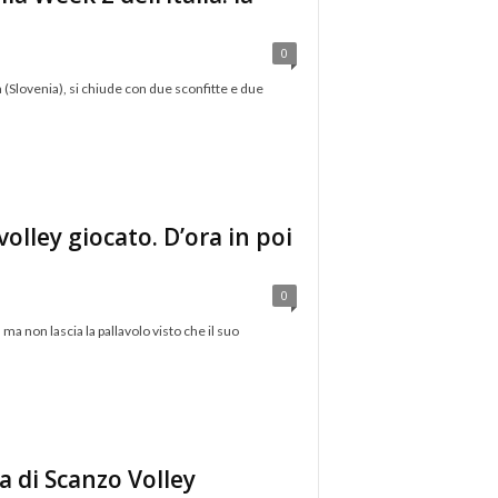
0
 (Slovenia), si chiude con due sconfitte e due
volley giocato. D’ora in poi
0
ma non lascia la pallavolo visto che il suo
a di Scanzo Volley