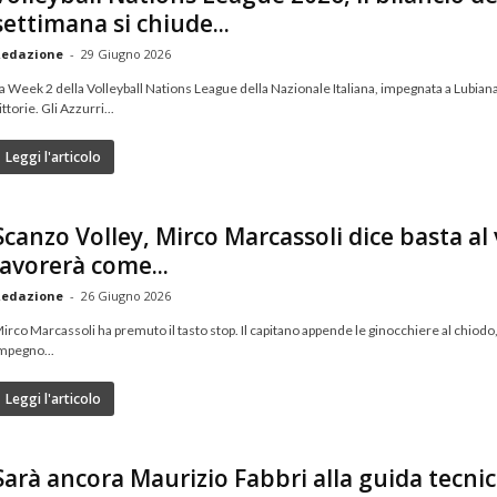
settimana si chiude...
edazione
-
29 Giugno 2026
a Week 2 della Volleyball Nations League della Nazionale Italiana, impegnata a Lubiana
ittorie. Gli Azzurri...
Leggi l'articolo
Scanzo Volley, Mirco Marcassoli dice basta al 
lavorerà come...
edazione
-
26 Giugno 2026
irco Marcassoli ha premuto il tasto stop. Il capitano appende le ginocchiere al chiodo, 
mpegno...
Leggi l'articolo
Sarà ancora Maurizio Fabbri alla guida tecnic