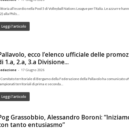
ittoria all’esordio nella Pool 5 di Volleyball Nations League per l’Italia. Le azzurre ha
2) alla Phils...
Leggi l'articolo
Pallavolo, ecco l’elenco ufficiale delle promo
di 1.a, 2.a, 3.a Divisione...
edazione
-
17 Giugno 2026
l Comitato territoriale di Bergamo della Federazione della Pallavolo ha comunicato uf
ampionati territoriali di prima e seconda...
Leggi l'articolo
Pog Grassobbio, Alessandro Boroni: “Inizia
con tanto entusiasmo”