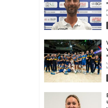
R
P
l
R
U
l