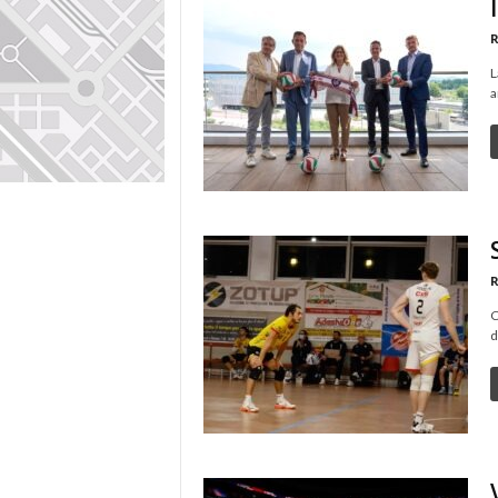
R
L
a
R
C
d