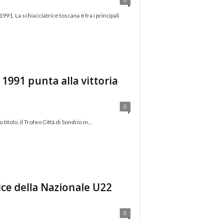
91. La schiacciatrice toscana è fra i principali
1991 punta alla vittoria
0
tolo, il Trofeo Città di Sondrio in...
rice della Nazionale U22
0