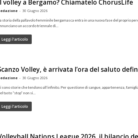
Il volley a Bergamo? Chiamatelo ChorusLife
edazione
-
30 Giugno 2026
a storia della pallavolo femminile bergamasca entra in una nuova fase del proprio p
nnunciano un accordo triennale di...
Leggi l'articolo
Scanzo Volley, è arrivata l’ora del saluto defin
edazione
-
30 Giugno 2026
i sono storie che tendono all’infinito. Per questione di sangue, appartenenza, famigli
el tasto “stop” non si...
Leggi l'articolo
Volleyball Nations League 2026, il bilancio dell