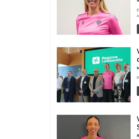
M
E
a
M
I
R