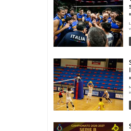
R
L
v
R
M
i