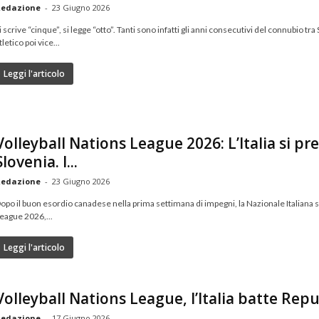
edazione
-
23 Giugno 2026
i scrive “cinque”, si legge “otto”. Tanti sono infatti gli anni consecutivi del connubio 
tletico poi vice...
Leggi l'articolo
Volleyball Nations League 2026: L’Italia si pr
Slovenia. I...
edazione
-
23 Giugno 2026
opo il buon esordio canadese nella prima settimana di impegni, la Nazionale Italiana s
eague 2026,...
Leggi l'articolo
Volleyball Nations League, l’Italia batte Repu
edazione
-
17 Giugno 2026