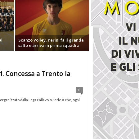
al
Scanzo Volley, Perini fa il grande
salto e arriva in prima squadra
ri. Concessa a Trento la
0
organizzato dalla Lega Pallavolo Serie A che, ogni