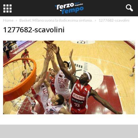
Home
Basket: Milano suona la dodicesima sinfonia.
1277682-scavolini
1277682-scavolini