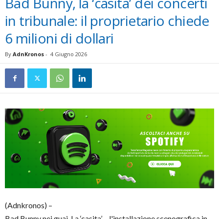
Bad Bunny, la ‘casita’ dei concerti
in tribunale: il proprietario chiede
6 milioni di dollari
By
AdnKronos
-
4 Giugno 2026
(Adnkronos) –
Bad Bunny nei guai. La ‘casita’ – l'installazione scenografica in