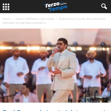
Home
Notizie dall'Italia e dal mondo
Bad Bunny, la ‘casita’ dei concerti in
tribunale: il proprietario chiede 6...